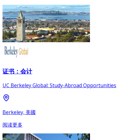
证书：会计
UC Berkeley Global: Study-Abroad Opportunities
Berkeley, 美國
阅读更多