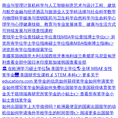
商业与管理
计算机科学与人工智能
创意艺术与设计
工程、建筑
与航空
金融与经济
酒店与旅游业
人文学科
法律与社会科学
数学
与物理科学
媒体与营销
医药与卫生科学
自然科学与生命科学
心
理学与心理健康
技能、教育与专业发展
体育、健康与生活方式
可持续发展与环境
查找课程
查找学士学位
查找硕士学位
查找MBA学位
查找博士学位
👉 浏
览所有学位
学士学位指南
硕士学位指南
MBA指南
博士指南
👉
浏览所有学位指南
探索学位
美國
英国
德国
意大利
法国
西班牙
奥地利
波兰
希腊
罗马尼亚
匈牙
利
查看全部
中国
日本
印度
新加坡
韩国
查看全部
🏛 在欧洲学习硕士学位
🗽 美国学士学位
🌎 全球 MBA
💃 女性
奖学金
🌉 美国研究生课程
🔬 STEM 本科
👉 更多关于
educations.com 奖学金的信息
如何获得奖学金
如何申请奖学
金
如何撰写奖学金附函
如何免费出国留学
在美国获得体育奖学
金
关于获得瑞典研究所奖学金的小贴士
👉 查看所有奖学金小
贴士
查找奖学金
如何出国留学
上大学值得吗？
欧洲最便宜的国家
出国留学的动
机信
如何申请海外学校
学生的时间管理
👉 阅读更多出国留学