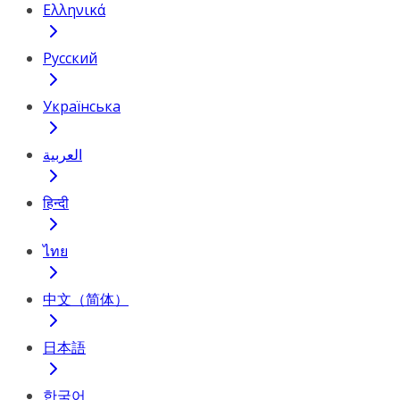
Ελληνικά
Русский
Українська
العربية
हिन्दी
ไทย
中文（简体）
日本語
한국어