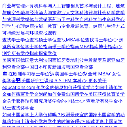
商业与管理
计算机科学与人工智能
创意艺术与设计
工程、建筑
与航空
金融与经济
酒店与旅游业
人文学科
法律与社会科学
数学
与物理科学
媒体与营销
医药与卫生科学
自然科学与生命科学
心
理学与心理健康
技能、教育与专业发展
体育、健康与生活方式
可持续发展与环境
查找课程
查找学士学位
查找硕士学位
查找MBA学位
查找博士学位
👉 浏
览所有学位
学士学位指南
硕士学位指南
MBA指南
博士指南
👉
浏览所有学位指南
探索学位
美國
英国
德国
意大利
法国
西班牙
奥地利
波兰
希腊
罗马尼亚
匈牙
利
查看全部
中国
日本
印度
新加坡
韩国
查看全部
🏛 在欧洲学习硕士学位
🗽 美国学士学位
🌎 全球 MBA
💃 女性
奖学金
🌉 美国研究生课程
🔬 STEM 本科
👉 更多关于
educations.com 奖学金的信息
如何获得奖学金
如何申请奖学
金
如何撰写奖学金附函
如何免费出国留学
在美国获得体育奖学
金
关于获得瑞典研究所奖学金的小贴士
👉 查看所有奖学金小
贴士
查找奖学金
如何出国留学
上大学值得吗？
欧洲最便宜的国家
出国留学的动
机信
如何申请海外学校
学生的时间管理
👉 阅读更多出国留学