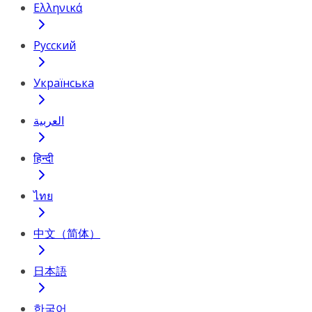
Ελληνικά
Русский
Українська
العربية
हिन्दी
ไทย
中文（简体）
日本語
한국어