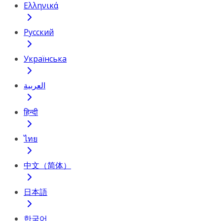
Ελληνικά
Русский
Українська
العربية
हिन्दी
ไทย
中文（简体）
日本語
한국어