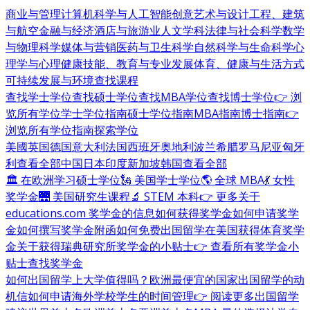
商业与管理
计算机科学与人工智能
创意艺术与设计
工程、建筑
与航空
金融与经济
酒店与旅游业
人文学科
法律与社会科学
数学
与物理科学
媒体与营销
医药与卫生科学
自然科学与生命科学
心
理学与心理健康
技能、教育与专业发展
体育、健康与生活方式
可持续发展与环境
查找课程
查找学士学位
查找硕士学位
查找MBA学位
查找博士学位
👉 浏
览所有学位
学士学位指南
硕士学位指南
MBA指南
博士指南
👉
浏览所有学位指南
探索学位
美國
英国
德国
意大利
法国
西班牙
奥地利
波兰
希腊
罗马尼亚
匈牙
利
查看全部
中国
日本
印度
新加坡
韩国
查看全部
🏛 在欧洲学习硕士学位
🗽 美国学士学位
🌎 全球 MBA
💃 女性
奖学金
🌉 美国研究生课程
🔬 STEM 本科
👉 更多关于
educations.com 奖学金的信息
如何获得奖学金
如何申请奖学
金
如何撰写奖学金附函
如何免费出国留学
在美国获得体育奖学
金
关于获得瑞典研究所奖学金的小贴士
👉 查看所有奖学金小
贴士
查找奖学金
如何出国留学
上大学值得吗？
欧洲最便宜的国家
出国留学的动
机信
如何申请海外学校
学生的时间管理
👉 阅读更多出国留学