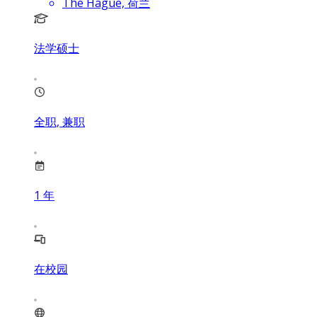
The Hague, 荷兰
法学硕士
全职, 兼职
1
年
在校园