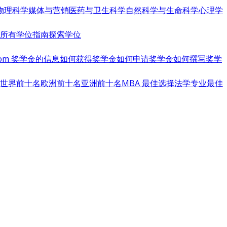
物理科学
媒体与营销
医药与卫生科学
自然科学与生命科学
心理学
览所有学位指南
探索学位
s.com 奖学金的信息
如何获得奖学金
如何申请奖学金
如何撰写奖学
世界前十名
欧洲前十名
亚洲前十名
MBA 最佳选择
法学专业最佳