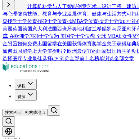
商业与管理
计算机科学与人工智能
创意艺术与设计
工程、建筑
与心理健康
技能、教育与专业发展
体育、健康与生活方式
可持
查找学士学位
查找硕士学位
查找MBA学位
查找博士学位
👉 
美國
英国
德国
意大利
法国
西班牙
奥地利
波兰
希腊
罗马尼亚
匈牙
🏛 在欧洲学习硕士学位
🗽 美国学士学位
🌎 全球 MBA
💃 女性
金附函
如何免费出国留学
在美国获得体育奖学金
关于获得瑞典
如何出国留学
上大学值得吗？
欧洲最便宜的国家
出国留学的动
选择
医疗专业最佳选择
👉 浏览全部前十名榜单
浏览全部文章
课程
资源
搜索科目、机构或地点