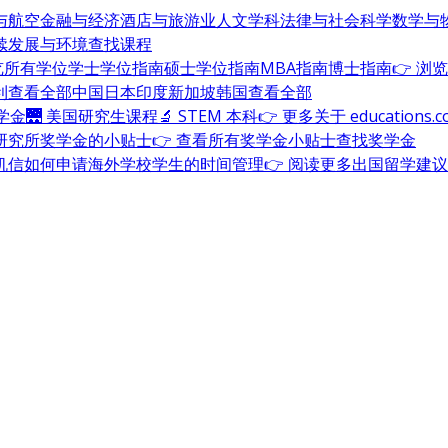
与航空
金融与经济
酒店与旅游业
人文学科
法律与社会科学
数学与
续发展与环境
查找课程
浏览所有学位
学士学位指南
硕士学位指南
MBA指南
博士指南
👉 浏
利
查看全部
中国
日本
印度
新加坡
韩国
查看全部
奖学金
🌉 美国研究生课程
🔬 STEM 本科
👉 更多关于 education
研究所奖学金的小贴士
👉 查看所有奖学金小贴士
查找奖学金
机信
如何申请海外学校
学生的时间管理
👉 阅读更多出国留学建议