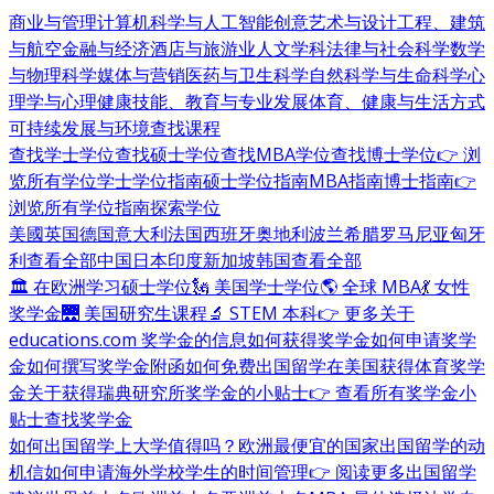
商业与管理
计算机科学与人工智能
创意艺术与设计
工程、建筑
与航空
金融与经济
酒店与旅游业
人文学科
法律与社会科学
数学
与物理科学
媒体与营销
医药与卫生科学
自然科学与生命科学
心
理学与心理健康
技能、教育与专业发展
体育、健康与生活方式
可持续发展与环境
查找课程
查找学士学位
查找硕士学位
查找MBA学位
查找博士学位
👉 浏
览所有学位
学士学位指南
硕士学位指南
MBA指南
博士指南
👉
浏览所有学位指南
探索学位
美國
英国
德国
意大利
法国
西班牙
奥地利
波兰
希腊
罗马尼亚
匈牙
利
查看全部
中国
日本
印度
新加坡
韩国
查看全部
🏛 在欧洲学习硕士学位
🗽 美国学士学位
🌎 全球 MBA
💃 女性
奖学金
🌉 美国研究生课程
🔬 STEM 本科
👉 更多关于
educations.com 奖学金的信息
如何获得奖学金
如何申请奖学
金
如何撰写奖学金附函
如何免费出国留学
在美国获得体育奖学
金
关于获得瑞典研究所奖学金的小贴士
👉 查看所有奖学金小
贴士
查找奖学金
如何出国留学
上大学值得吗？
欧洲最便宜的国家
出国留学的动
机信
如何申请海外学校
学生的时间管理
👉 阅读更多出国留学