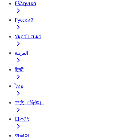
Ελληνικά
Русский
Українська
العربية
हिन्दी
ไทย
中文（简体）
日本語
한국어