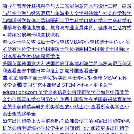
商业与管理
计算机科学与人工智能
创意艺术与设计
工程、建筑
与航空
金融与经济
酒店与旅游业
人文学科
法律与社会科学
数学
与物理科学
媒体与营销
医药与卫生科学
自然科学与生命科学
心
理学与心理健康
技能、教育与专业发展
体育、健康与生活方式
可持续发展与环境
查找课程
查找学士学位
查找硕士学位
查找MBA学位
查找博士学位
👉 浏
览所有学位
学士学位指南
硕士学位指南
MBA指南
博士指南
👉
浏览所有学位指南
探索学位
美國
英国
德国
意大利
法国
西班牙
奥地利
波兰
希腊
罗马尼亚
匈牙
利
查看全部
中国
日本
印度
新加坡
韩国
查看全部
🏛 在欧洲学习硕士学位
🗽 美国学士学位
🌎 全球 MBA
💃 女性
奖学金
🌉 美国研究生课程
🔬 STEM 本科
👉 更多关于
educations.com 奖学金的信息
如何获得奖学金
如何申请奖学
金
如何撰写奖学金附函
如何免费出国留学
在美国获得体育奖学
金
关于获得瑞典研究所奖学金的小贴士
👉 查看所有奖学金小
贴士
查找奖学金
如何出国留学
上大学值得吗？
欧洲最便宜的国家
出国留学的动
机信
如何申请海外学校
学生的时间管理
👉 阅读更多出国留学