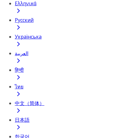
Ελληνικά
Русский
Українська
العربية
हिन्दी
ไทย
中文（简体）
日本語
한국어