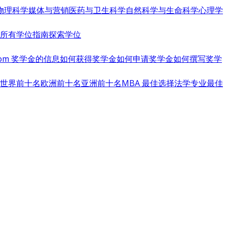
物理科学
媒体与营销
医药与卫生科学
自然科学与生命科学
心理学
览所有学位指南
探索学位
s.com 奖学金的信息
如何获得奖学金
如何申请奖学金
如何撰写奖学
世界前十名
欧洲前十名
亚洲前十名
MBA 最佳选择
法学专业最佳