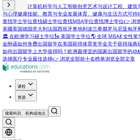
商业与管理
计算机科学与人工智能
创意艺术与设计
工程、建筑
与心理健康
技能、教育与专业发展
体育、健康与生活方式
可持
查找学士学位
查找硕士学位
查找MBA学位
查找博士学位
👉 
美國
英国
德国
意大利
法国
西班牙
奥地利
波兰
希腊
罗马尼亚
匈牙
🏛 在欧洲学习硕士学位
🗽 美国学士学位
🌎 全球 MBA
💃 女性
金附函
如何免费出国留学
在美国获得体育奖学金
关于获得瑞典
如何出国留学
上大学值得吗？
欧洲最便宜的国家
出国留学的动
选择
医疗专业最佳选择
👉 浏览全部前十名榜单
浏览全部文章
课程
资源
搜索科目、机构或地点