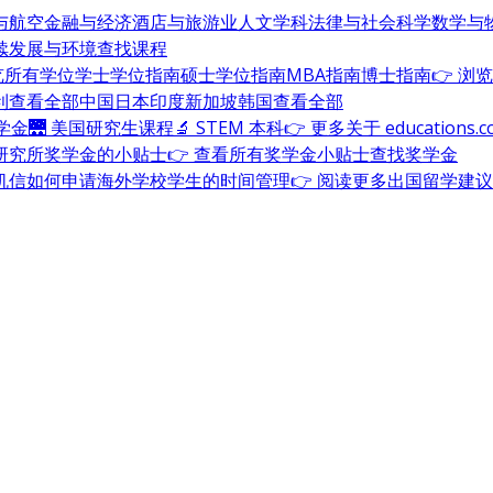
与航空
金融与经济
酒店与旅游业
人文学科
法律与社会科学
数学与
续发展与环境
查找课程
浏览所有学位
学士学位指南
硕士学位指南
MBA指南
博士指南
👉 浏
利
查看全部
中国
日本
印度
新加坡
韩国
查看全部
奖学金
🌉 美国研究生课程
🔬 STEM 本科
👉 更多关于 education
研究所奖学金的小贴士
👉 查看所有奖学金小贴士
查找奖学金
机信
如何申请海外学校
学生的时间管理
👉 阅读更多出国留学建议