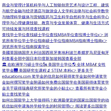
商业与管理
计算机科学与人工智能
创意艺术与设计
工程、建筑
与航空
金融与经济
酒店与旅游业
人文学科
法律与社会科学
数学
与物理科学
媒体与营销
医药与卫生科学
自然科学与生命科学
心
理学与心理健康
技能、教育与专业发展
体育、健康与生活方式
可持续发展与环境
查找课程
查找学士学位
查找硕士学位
查找MBA学位
查找博士学位
👉 浏
览所有学位
学士学位指南
硕士学位指南
MBA指南
博士指南
👉
浏览所有学位指南
探索学位
美國
英国
德国
意大利
法国
西班牙
奥地利
波兰
希腊
罗马尼亚
匈牙
利
查看全部
中国
日本
印度
新加坡
韩国
查看全部
🏛 在欧洲学习硕士学位
🗽 美国学士学位
🌎 全球 MBA
💃 女性
奖学金
🌉 美国研究生课程
🔬 STEM 本科
👉 更多关于
educations.com 奖学金的信息
如何获得奖学金
如何申请奖学
金
如何撰写奖学金附函
如何免费出国留学
在美国获得体育奖学
金
关于获得瑞典研究所奖学金的小贴士
👉 查看所有奖学金小
贴士
查找奖学金
如何出国留学
上大学值得吗？
欧洲最便宜的国家
出国留学的动
机信
如何申请海外学校
学生的时间管理
👉 阅读更多出国留学