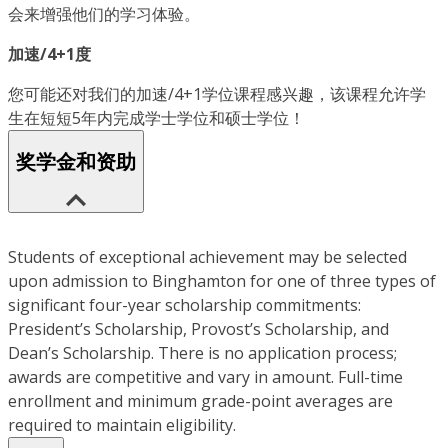
会来增强他们的学习体验。
加速/4+1度
您可能还对我们的加速/4+1学位课程感兴趣，该课程允许学
生在短短5年内完成学士学位和硕士学位！
奖学金和资助
Students of exceptional achievement may be selected
upon admission to Binghamton for one of three types of
significant four-year scholarship commitments:
President’s Scholarship, Provost’s Scholarship, and
Dean’s Scholarship. There is no application process;
awards are competitive and vary in amount. Full-time
enrollment and minimum grade-point averages are
required to maintain eligibility.