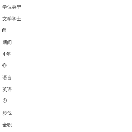
学位类型
文学学士
期间
4
年
语言
英语
步伐
全职