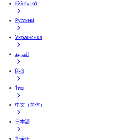
Ελληνικά
Русский
Українська
العربية
हिन्दी
ไทย
中文（简体）
日本語
한국어