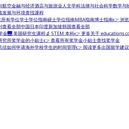
与航空
金融与经济
酒店与旅游业
人文学科
法律与社会科学
数学与
续发展与环境
查找课程
浏览所有学位
学士学位指南
硕士学位指南
MBA指南
博士指南
👉 浏
利
查看全部
中国
日本
印度
新加坡
韩国
查看全部
奖学金
🌉 美国研究生课程
🔬 STEM 本科
👉 更多关于 education
研究所奖学金的小贴士
👉 查看所有奖学金小贴士
查找奖学金
机信
如何申请海外学校
学生的时间管理
👉 阅读更多出国留学建议