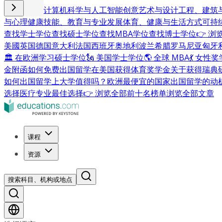
商业与管理
计算机科学与人工智能
创意艺术与设计
工程、建筑
与心理健康
技能、教育与专业发展
体育、健康与生活方式
可持
查找学士学位
查找硕士学位
查找MBA学位
查找博士学位
👉 
美國
英国
德国
意大利
法国
西班牙
奥地利
波兰
希腊
罗马尼亚
匈牙
🏛 在欧洲学习硕士学位
🗽 美国学士学位
🌎 全球 MBA
💃 女性
金附函
如何免费出国留学
在美国获得体育奖学金
关于获得瑞典
如何出国留学
上大学值得吗？
欧洲最便宜的国家
出国留学的动
选择
医疗专业最佳选择
👉 浏览全部前十名榜单
浏览全部文章
课程
资源
搜索科目、机构或地点