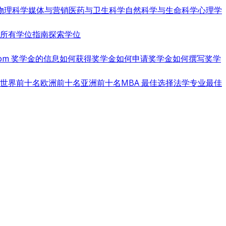
物理科学
媒体与营销
医药与卫生科学
自然科学与生命科学
心理学
览所有学位指南
探索学位
s.com 奖学金的信息
如何获得奖学金
如何申请奖学金
如何撰写奖学
世界前十名
欧洲前十名
亚洲前十名
MBA 最佳选择
法学专业最佳