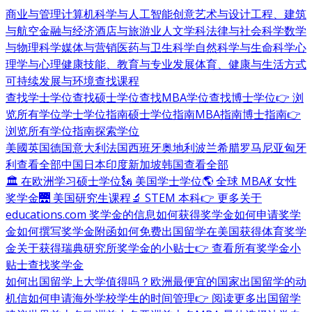
商业与管理
计算机科学与人工智能
创意艺术与设计
工程、建筑
与航空
金融与经济
酒店与旅游业
人文学科
法律与社会科学
数学
与物理科学
媒体与营销
医药与卫生科学
自然科学与生命科学
心
理学与心理健康
技能、教育与专业发展
体育、健康与生活方式
可持续发展与环境
查找课程
查找学士学位
查找硕士学位
查找MBA学位
查找博士学位
👉 浏
览所有学位
学士学位指南
硕士学位指南
MBA指南
博士指南
👉
浏览所有学位指南
探索学位
美國
英国
德国
意大利
法国
西班牙
奥地利
波兰
希腊
罗马尼亚
匈牙
利
查看全部
中国
日本
印度
新加坡
韩国
查看全部
🏛 在欧洲学习硕士学位
🗽 美国学士学位
🌎 全球 MBA
💃 女性
奖学金
🌉 美国研究生课程
🔬 STEM 本科
👉 更多关于
educations.com 奖学金的信息
如何获得奖学金
如何申请奖学
金
如何撰写奖学金附函
如何免费出国留学
在美国获得体育奖学
金
关于获得瑞典研究所奖学金的小贴士
👉 查看所有奖学金小
贴士
查找奖学金
如何出国留学
上大学值得吗？
欧洲最便宜的国家
出国留学的动
机信
如何申请海外学校
学生的时间管理
👉 阅读更多出国留学