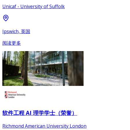
Unicaf - University of Suffolk
Ipswich, 英国
阅读更多
软件工程 AI 理学学士（荣誉）
Richmond American University London