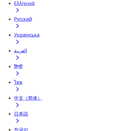
Ελληνικά
Русский
Українська
العربية
हिन्दी
ไทย
中文（简体）
日本語
한국어