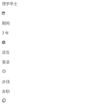
理学学士
期间
3
年
语言
英语
步伐
全职