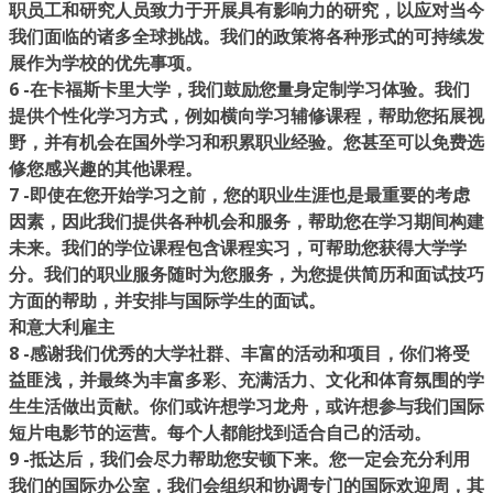
职员工和研究人员致力于开展
具有影响力的研究
，以应对当今
我们面临的诸多全球挑战。我们的政策将各种形式的可持续发
展作为学校的优先事项。
6 -
在卡福斯卡里大学，我们鼓励您
量身定制学习体验
。我们
提供个性化学习方式，例如横向学习辅修课程，帮助您拓展视
野，并有机会在国外学习和积累职业经验。您甚至可以免费选
修您感兴趣的其他课程。
7 -
即使在您开始学习之前，您的职业生涯也是最重要的考虑
因素，因此我们提供各种机会和服务，帮助您在学习期间构建
未来。我们的学位课程包含课程实习，可帮助您获得大学学
分。我们的
职业服务
随时为您服务，为您提供简历和面试技巧
方面的帮助，并安排与国际学生的面试。
和意大利雇主
8 -
感谢我们优秀的大学社群、丰富的活动和项目，你们将受
益匪浅，并最终为
丰富多彩、充满活力、文化和体育氛围的学
生生活
做出贡献。你们或许想学习龙舟，或许想参与我们国际
短片电影节的运营。每个人都能找到适合自己的活动。
9 -
抵达后，我们会尽力帮助您安顿下来。您一定会充分利用
我们的国际办公室，我们会组织和协调专门的
国际欢迎周，
其