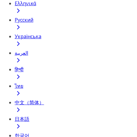
Ελληνικά
Русский
Українська
العربية
हिन्दी
ไทย
中文（简体）
日本語
한국어