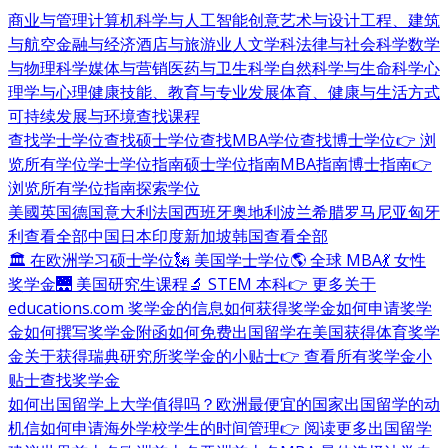
商业与管理
计算机科学与人工智能
创意艺术与设计
工程、建筑
与航空
金融与经济
酒店与旅游业
人文学科
法律与社会科学
数学
与物理科学
媒体与营销
医药与卫生科学
自然科学与生命科学
心
理学与心理健康
技能、教育与专业发展
体育、健康与生活方式
可持续发展与环境
查找课程
查找学士学位
查找硕士学位
查找MBA学位
查找博士学位
👉 浏
览所有学位
学士学位指南
硕士学位指南
MBA指南
博士指南
👉
浏览所有学位指南
探索学位
美國
英国
德国
意大利
法国
西班牙
奥地利
波兰
希腊
罗马尼亚
匈牙
利
查看全部
中国
日本
印度
新加坡
韩国
查看全部
🏛 在欧洲学习硕士学位
🗽 美国学士学位
🌎 全球 MBA
💃 女性
奖学金
🌉 美国研究生课程
🔬 STEM 本科
👉 更多关于
educations.com 奖学金的信息
如何获得奖学金
如何申请奖学
金
如何撰写奖学金附函
如何免费出国留学
在美国获得体育奖学
金
关于获得瑞典研究所奖学金的小贴士
👉 查看所有奖学金小
贴士
查找奖学金
如何出国留学
上大学值得吗？
欧洲最便宜的国家
出国留学的动
机信
如何申请海外学校
学生的时间管理
👉 阅读更多出国留学