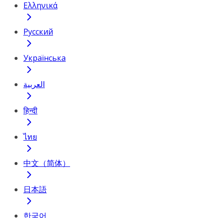
Ελληνικά
Русский
Українська
العربية
हिन्दी
ไทย
中文（简体）
日本語
한국어