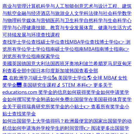
商业与管理
计算机科学与人工智能
创意艺术与设计
工程、建筑
与航空
金融与经济
酒店与旅游业
人文学科
法律与社会科学
数学
与物理科学
媒体与营销
医药与卫生科学
自然科学与生命科学
心
理学与心理健康
技能、教育与专业发展
体育、健康与生活方式
可持续发展与环境
查找课程
查找学士学位
查找硕士学位
查找MBA学位
查找博士学位
👉 浏
览所有学位
学士学位指南
硕士学位指南
MBA指南
博士指南
👉
浏览所有学位指南
探索学位
美國
英国
德国
意大利
法国
西班牙
奥地利
波兰
希腊
罗马尼亚
匈牙
利
查看全部
中国
日本
印度
新加坡
韩国
查看全部
🏛 在欧洲学习硕士学位
🗽 美国学士学位
🌎 全球 MBA
💃 女性
奖学金
🌉 美国研究生课程
🔬 STEM 本科
👉 更多关于
educations.com 奖学金的信息
如何获得奖学金
如何申请奖学
金
如何撰写奖学金附函
如何免费出国留学
在美国获得体育奖学
金
关于获得瑞典研究所奖学金的小贴士
👉 查看所有奖学金小
贴士
查找奖学金
如何出国留学
上大学值得吗？
欧洲最便宜的国家
出国留学的动
机信
如何申请海外学校
学生的时间管理
👉 阅读更多出国留学