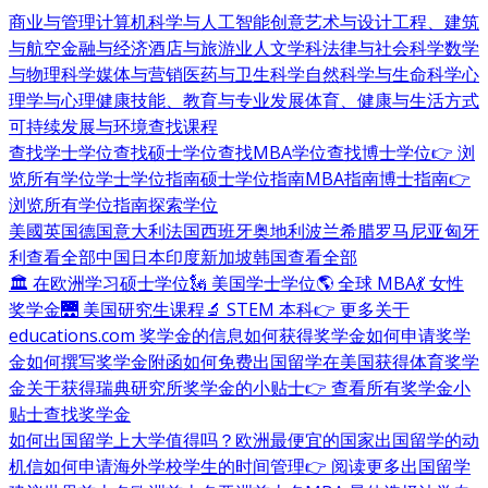
商业与管理
计算机科学与人工智能
创意艺术与设计
工程、建筑
与航空
金融与经济
酒店与旅游业
人文学科
法律与社会科学
数学
与物理科学
媒体与营销
医药与卫生科学
自然科学与生命科学
心
理学与心理健康
技能、教育与专业发展
体育、健康与生活方式
可持续发展与环境
查找课程
查找学士学位
查找硕士学位
查找MBA学位
查找博士学位
👉 浏
览所有学位
学士学位指南
硕士学位指南
MBA指南
博士指南
👉
浏览所有学位指南
探索学位
美國
英国
德国
意大利
法国
西班牙
奥地利
波兰
希腊
罗马尼亚
匈牙
利
查看全部
中国
日本
印度
新加坡
韩国
查看全部
🏛 在欧洲学习硕士学位
🗽 美国学士学位
🌎 全球 MBA
💃 女性
奖学金
🌉 美国研究生课程
🔬 STEM 本科
👉 更多关于
educations.com 奖学金的信息
如何获得奖学金
如何申请奖学
金
如何撰写奖学金附函
如何免费出国留学
在美国获得体育奖学
金
关于获得瑞典研究所奖学金的小贴士
👉 查看所有奖学金小
贴士
查找奖学金
如何出国留学
上大学值得吗？
欧洲最便宜的国家
出国留学的动
机信
如何申请海外学校
学生的时间管理
👉 阅读更多出国留学