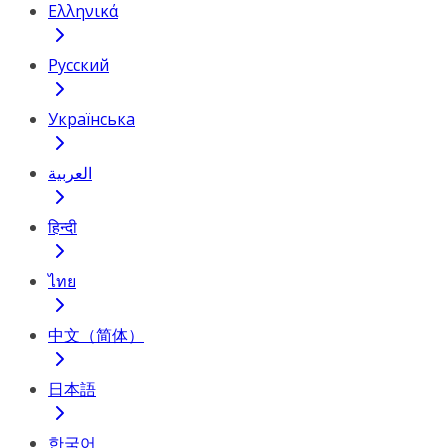
Ελληνικά
Русский
Українська
العربية
हिन्दी
ไทย
中文（简体）
日本語
한국어