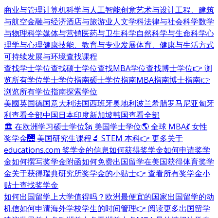
商业与管理
计算机科学与人工智能
创意艺术与设计
工程、建筑
与航空
金融与经济
酒店与旅游业
人文学科
法律与社会科学
数学
与物理科学
媒体与营销
医药与卫生科学
自然科学与生命科学
心
理学与心理健康
技能、教育与专业发展
体育、健康与生活方式
可持续发展与环境
查找课程
查找学士学位
查找硕士学位
查找MBA学位
查找博士学位
👉 浏
览所有学位
学士学位指南
硕士学位指南
MBA指南
博士指南
👉
浏览所有学位指南
探索学位
美國
英国
德国
意大利
法国
西班牙
奥地利
波兰
希腊
罗马尼亚
匈牙
利
查看全部
中国
日本
印度
新加坡
韩国
查看全部
🏛 在欧洲学习硕士学位
🗽 美国学士学位
🌎 全球 MBA
💃 女性
奖学金
🌉 美国研究生课程
🔬 STEM 本科
👉 更多关于
educations.com 奖学金的信息
如何获得奖学金
如何申请奖学
金
如何撰写奖学金附函
如何免费出国留学
在美国获得体育奖学
金
关于获得瑞典研究所奖学金的小贴士
👉 查看所有奖学金小
贴士
查找奖学金
如何出国留学
上大学值得吗？
欧洲最便宜的国家
出国留学的动
机信
如何申请海外学校
学生的时间管理
👉 阅读更多出国留学