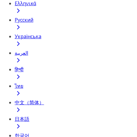
Ελληνικά
Русский
Українська
العربية
हिन्दी
ไทย
中文（简体）
日本語
한국어