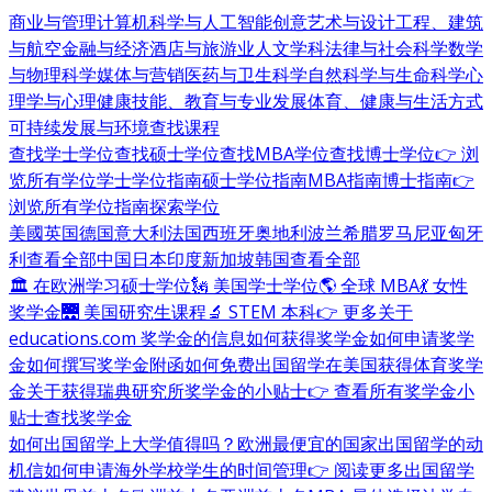
商业与管理
计算机科学与人工智能
创意艺术与设计
工程、建筑
与航空
金融与经济
酒店与旅游业
人文学科
法律与社会科学
数学
与物理科学
媒体与营销
医药与卫生科学
自然科学与生命科学
心
理学与心理健康
技能、教育与专业发展
体育、健康与生活方式
可持续发展与环境
查找课程
查找学士学位
查找硕士学位
查找MBA学位
查找博士学位
👉 浏
览所有学位
学士学位指南
硕士学位指南
MBA指南
博士指南
👉
浏览所有学位指南
探索学位
美國
英国
德国
意大利
法国
西班牙
奥地利
波兰
希腊
罗马尼亚
匈牙
利
查看全部
中国
日本
印度
新加坡
韩国
查看全部
🏛 在欧洲学习硕士学位
🗽 美国学士学位
🌎 全球 MBA
💃 女性
奖学金
🌉 美国研究生课程
🔬 STEM 本科
👉 更多关于
educations.com 奖学金的信息
如何获得奖学金
如何申请奖学
金
如何撰写奖学金附函
如何免费出国留学
在美国获得体育奖学
金
关于获得瑞典研究所奖学金的小贴士
👉 查看所有奖学金小
贴士
查找奖学金
如何出国留学
上大学值得吗？
欧洲最便宜的国家
出国留学的动
机信
如何申请海外学校
学生的时间管理
👉 阅读更多出国留学