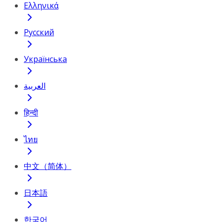
Ελληνικά
Русский
Українська
العربية
हिन्दी
ไทย
中文（简体）
日本語
한국어