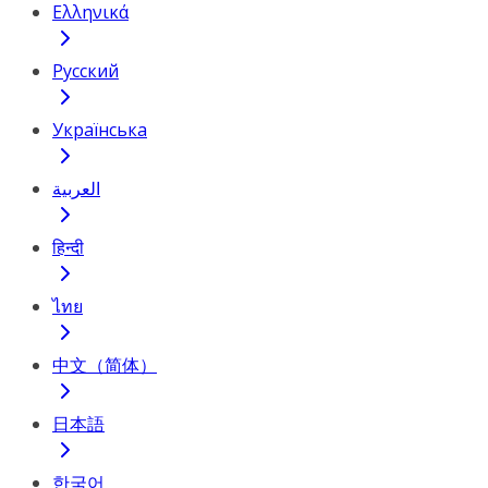
Ελληνικά
Русский
Українська
العربية
हिन्दी
ไทย
中文（简体）
日本語
한국어