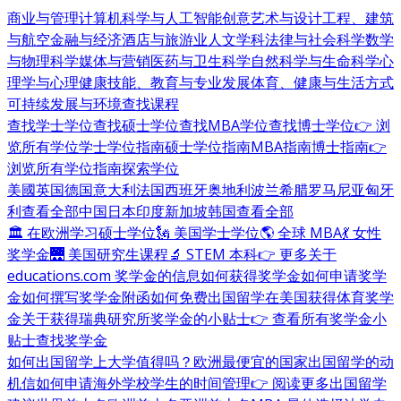
商业与管理
计算机科学与人工智能
创意艺术与设计
工程、建筑
与航空
金融与经济
酒店与旅游业
人文学科
法律与社会科学
数学
与物理科学
媒体与营销
医药与卫生科学
自然科学与生命科学
心
理学与心理健康
技能、教育与专业发展
体育、健康与生活方式
可持续发展与环境
查找课程
查找学士学位
查找硕士学位
查找MBA学位
查找博士学位
👉 浏
览所有学位
学士学位指南
硕士学位指南
MBA指南
博士指南
👉
浏览所有学位指南
探索学位
美國
英国
德国
意大利
法国
西班牙
奥地利
波兰
希腊
罗马尼亚
匈牙
利
查看全部
中国
日本
印度
新加坡
韩国
查看全部
🏛 在欧洲学习硕士学位
🗽 美国学士学位
🌎 全球 MBA
💃 女性
奖学金
🌉 美国研究生课程
🔬 STEM 本科
👉 更多关于
educations.com 奖学金的信息
如何获得奖学金
如何申请奖学
金
如何撰写奖学金附函
如何免费出国留学
在美国获得体育奖学
金
关于获得瑞典研究所奖学金的小贴士
👉 查看所有奖学金小
贴士
查找奖学金
如何出国留学
上大学值得吗？
欧洲最便宜的国家
出国留学的动
机信
如何申请海外学校
学生的时间管理
👉 阅读更多出国留学