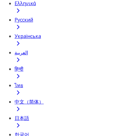
Ελληνικά
Русский
Українська
العربية
हिन्दी
ไทย
中文（简体）
日本語
한국어