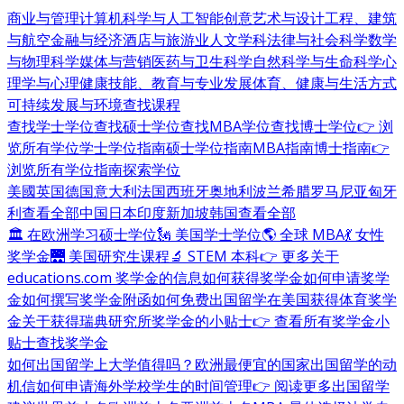
商业与管理
计算机科学与人工智能
创意艺术与设计
工程、建筑
与航空
金融与经济
酒店与旅游业
人文学科
法律与社会科学
数学
与物理科学
媒体与营销
医药与卫生科学
自然科学与生命科学
心
理学与心理健康
技能、教育与专业发展
体育、健康与生活方式
可持续发展与环境
查找课程
查找学士学位
查找硕士学位
查找MBA学位
查找博士学位
👉 浏
览所有学位
学士学位指南
硕士学位指南
MBA指南
博士指南
👉
浏览所有学位指南
探索学位
美國
英国
德国
意大利
法国
西班牙
奥地利
波兰
希腊
罗马尼亚
匈牙
利
查看全部
中国
日本
印度
新加坡
韩国
查看全部
🏛 在欧洲学习硕士学位
🗽 美国学士学位
🌎 全球 MBA
💃 女性
奖学金
🌉 美国研究生课程
🔬 STEM 本科
👉 更多关于
educations.com 奖学金的信息
如何获得奖学金
如何申请奖学
金
如何撰写奖学金附函
如何免费出国留学
在美国获得体育奖学
金
关于获得瑞典研究所奖学金的小贴士
👉 查看所有奖学金小
贴士
查找奖学金
如何出国留学
上大学值得吗？
欧洲最便宜的国家
出国留学的动
机信
如何申请海外学校
学生的时间管理
👉 阅读更多出国留学