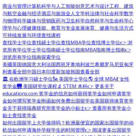
商业与管理
计算机科学与人工智能
创意艺术与设计
工程、建筑
与航空
金融与经济
酒店与旅游业
人文学科
法律与社会科学
数学
与物理科学
媒体与营销
医药与卫生科学
自然科学与生命科学
心
理学与心理健康
技能、教育与专业发展
体育、健康与生活方式
可持续发展与环境
查找课程
查找学士学位
查找硕士学位
查找MBA学位
查找博士学位
👉 浏
览所有学位
学士学位指南
硕士学位指南
MBA指南
博士指南
👉
浏览所有学位指南
探索学位
美國
英国
德国
意大利
法国
西班牙
奥地利
波兰
希腊
罗马尼亚
匈牙
利
查看全部
中国
日本
印度
新加坡
韩国
查看全部
🏛 在欧洲学习硕士学位
🗽 美国学士学位
🌎 全球 MBA
💃 女性
奖学金
🌉 美国研究生课程
🔬 STEM 本科
👉 更多关于
educations.com 奖学金的信息
如何获得奖学金
如何申请奖学
金
如何撰写奖学金附函
如何免费出国留学
在美国获得体育奖学
金
关于获得瑞典研究所奖学金的小贴士
👉 查看所有奖学金小
贴士
查找奖学金
如何出国留学
上大学值得吗？
欧洲最便宜的国家
出国留学的动
机信
如何申请海外学校
学生的时间管理
👉 阅读更多出国留学