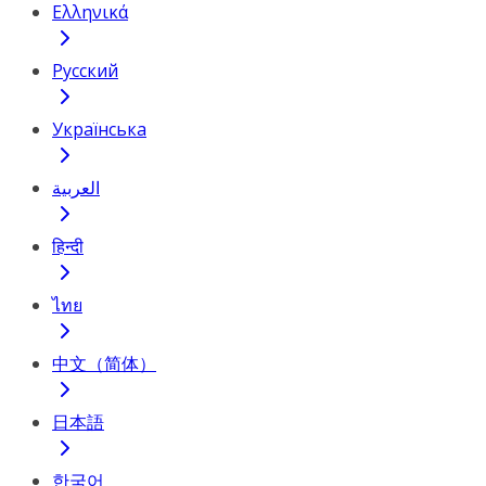
Ελληνικά
Русский
Українська
العربية
हिन्दी
ไทย
中文（简体）
日本語
한국어