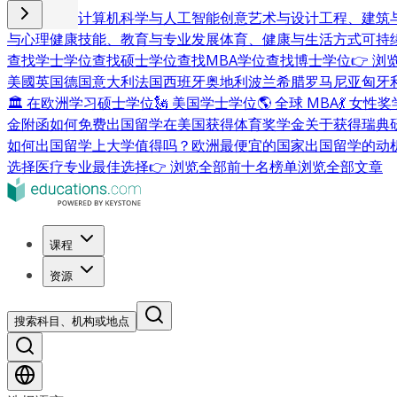
商业与管理
计算机科学与人工智能
创意艺术与设计
工程、建筑
与心理健康
技能、教育与专业发展
体育、健康与生活方式
可持
查找学士学位
查找硕士学位
查找MBA学位
查找博士学位
👉 
美國
英国
德国
意大利
法国
西班牙
奥地利
波兰
希腊
罗马尼亚
匈牙
🏛 在欧洲学习硕士学位
🗽 美国学士学位
🌎 全球 MBA
💃 女性
金附函
如何免费出国留学
在美国获得体育奖学金
关于获得瑞典
如何出国留学
上大学值得吗？
欧洲最便宜的国家
出国留学的动
选择
医疗专业最佳选择
👉 浏览全部前十名榜单
浏览全部文章
课程
资源
搜索科目、机构或地点