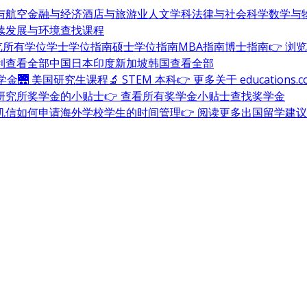
与航空
金融与经济
酒店与旅游业
人文学科
法律与社会科学
数学与
续发展与环境
查找课程
浏览所有学位
学士学位指南
硕士学位指南
MBA指南
博士指南
👉 浏
利
查看全部
中国
日本
印度
新加坡
韩国
查看全部
奖学金
🌉 美国研究生课程
🔬 STEM 本科
👉 更多关于 education
研究所奖学金的小贴士
👉 查看所有奖学金小贴士
查找奖学金
机信
如何申请海外学校
学生的时间管理
👉 阅读更多出国留学建议