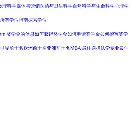
物理科学
媒体与营销
医药与卫生科学
自然科学与生命科学
心理学
览所有学位指南
探索学位
s.com 奖学金的信息
如何获得奖学金
如何申请奖学金
如何撰写奖学
世界前十名
欧洲前十名
亚洲前十名
MBA 最佳选择
法学专业最佳