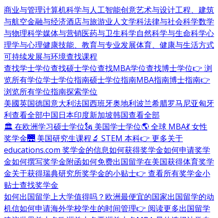
商业与管理
计算机科学与人工智能
创意艺术与设计
工程、建筑
与航空
金融与经济
酒店与旅游业
人文学科
法律与社会科学
数学
与物理科学
媒体与营销
医药与卫生科学
自然科学与生命科学
心
理学与心理健康
技能、教育与专业发展
体育、健康与生活方式
可持续发展与环境
查找课程
查找学士学位
查找硕士学位
查找MBA学位
查找博士学位
👉 浏
览所有学位
学士学位指南
硕士学位指南
MBA指南
博士指南
👉
浏览所有学位指南
探索学位
美國
英国
德国
意大利
法国
西班牙
奥地利
波兰
希腊
罗马尼亚
匈牙
利
查看全部
中国
日本
印度
新加坡
韩国
查看全部
🏛 在欧洲学习硕士学位
🗽 美国学士学位
🌎 全球 MBA
💃 女性
奖学金
🌉 美国研究生课程
🔬 STEM 本科
👉 更多关于
educations.com 奖学金的信息
如何获得奖学金
如何申请奖学
金
如何撰写奖学金附函
如何免费出国留学
在美国获得体育奖学
金
关于获得瑞典研究所奖学金的小贴士
👉 查看所有奖学金小
贴士
查找奖学金
如何出国留学
上大学值得吗？
欧洲最便宜的国家
出国留学的动
机信
如何申请海外学校
学生的时间管理
👉 阅读更多出国留学