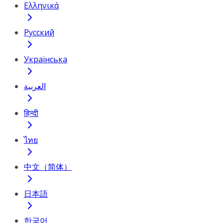
Ελληνικά
Русский
Українська
العربية
हिन्दी
ไทย
中文（简体）
日本語
한국어