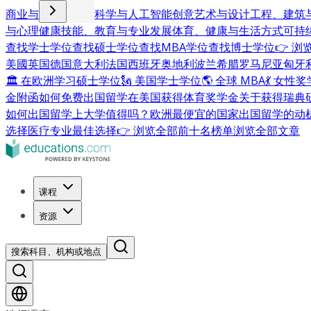
商业与管理
计算机科学与人工智能
创意艺术与设计
工程、建筑
与心理健康
技能、教育与专业发展
体育、健康与生活方式
可持
查找学士学位
查找硕士学位
查找MBA学位
查找博士学位
👉 
美國
英国
德国
意大利
法国
西班牙
奥地利
波兰
希腊
罗马尼亚
匈牙
🏛 在欧洲学习硕士学位
🗽 美国学士学位
🌎 全球 MBA
💃 女性
金附函
如何免费出国留学
在美国获得体育奖学金
关于获得瑞典
如何出国留学
上大学值得吗？
欧洲最便宜的国家
出国留学的动
选择
医疗专业最佳选择
👉 浏览全部前十名榜单
浏览全部文章
课程
资源
搜索科目、机构或地点