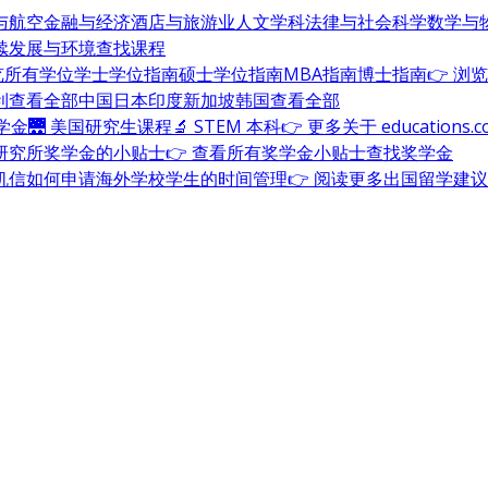
与航空
金融与经济
酒店与旅游业
人文学科
法律与社会科学
数学与
续发展与环境
查找课程
浏览所有学位
学士学位指南
硕士学位指南
MBA指南
博士指南
👉 浏
利
查看全部
中国
日本
印度
新加坡
韩国
查看全部
奖学金
🌉 美国研究生课程
🔬 STEM 本科
👉 更多关于 education
研究所奖学金的小贴士
👉 查看所有奖学金小贴士
查找奖学金
机信
如何申请海外学校
学生的时间管理
👉 阅读更多出国留学建议