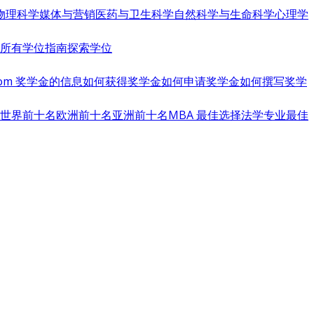
物理科学
媒体与营销
医药与卫生科学
自然科学与生命科学
心理学
览所有学位指南
探索学位
s.com 奖学金的信息
如何获得奖学金
如何申请奖学金
如何撰写奖学
世界前十名
欧洲前十名
亚洲前十名
MBA 最佳选择
法学专业最佳