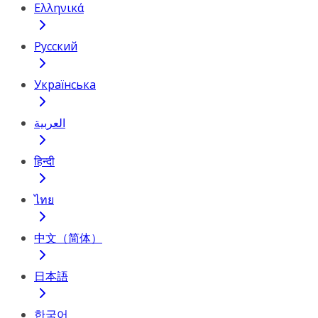
Ελληνικά
Русский
Українська
العربية
हिन्दी
ไทย
中文（简体）
日本語
한국어