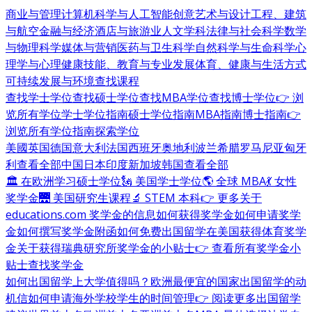
商业与管理
计算机科学与人工智能
创意艺术与设计
工程、建筑
与航空
金融与经济
酒店与旅游业
人文学科
法律与社会科学
数学
与物理科学
媒体与营销
医药与卫生科学
自然科学与生命科学
心
理学与心理健康
技能、教育与专业发展
体育、健康与生活方式
可持续发展与环境
查找课程
查找学士学位
查找硕士学位
查找MBA学位
查找博士学位
👉 浏
览所有学位
学士学位指南
硕士学位指南
MBA指南
博士指南
👉
浏览所有学位指南
探索学位
美國
英国
德国
意大利
法国
西班牙
奥地利
波兰
希腊
罗马尼亚
匈牙
利
查看全部
中国
日本
印度
新加坡
韩国
查看全部
🏛 在欧洲学习硕士学位
🗽 美国学士学位
🌎 全球 MBA
💃 女性
奖学金
🌉 美国研究生课程
🔬 STEM 本科
👉 更多关于
educations.com 奖学金的信息
如何获得奖学金
如何申请奖学
金
如何撰写奖学金附函
如何免费出国留学
在美国获得体育奖学
金
关于获得瑞典研究所奖学金的小贴士
👉 查看所有奖学金小
贴士
查找奖学金
如何出国留学
上大学值得吗？
欧洲最便宜的国家
出国留学的动
机信
如何申请海外学校
学生的时间管理
👉 阅读更多出国留学