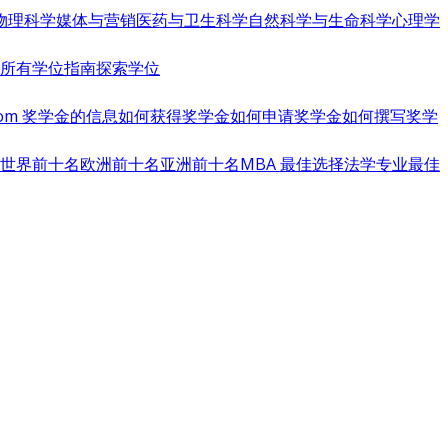
物理科学
媒体与营销
医药与卫生科学
自然科学与生命科学
心理学
览所有学位指南
探索学位
s.com 奖学金的信息
如何获得奖学金
如何申请奖学金
如何撰写奖学
世界前十名
欧洲前十名
亚洲前十名
MBA 最佳选择
法学专业最佳