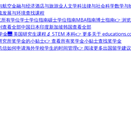
与航空
金融与经济
酒店与旅游业
人文学科
法律与社会科学
数学与
续发展与环境
查找课程
浏览所有学位
学士学位指南
硕士学位指南
MBA指南
博士指南
👉 浏
利
查看全部
中国
日本
印度
新加坡
韩国
查看全部
奖学金
🌉 美国研究生课程
🔬 STEM 本科
👉 更多关于 education
研究所奖学金的小贴士
👉 查看所有奖学金小贴士
查找奖学金
机信
如何申请海外学校
学生的时间管理
👉 阅读更多出国留学建议