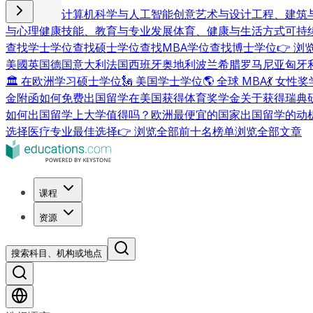
商业与管理
计算机科学与人工智能
创意艺术与设计
工程、建筑
与心理健康
技能、教育与专业发展
体育、健康与生活方式
可持
查找学士学位
查找硕士学位
查找MBA学位
查找博士学位
👉 
美國
英国
德国
意大利
法国
西班牙
奥地利
波兰
希腊
罗马尼亚
匈牙
🏛 在欧洲学习硕士学位
🗽 美国学士学位
🌎 全球 MBA
💃 女性
金附函
如何免费出国留学
在美国获得体育奖学金
关于获得瑞典
如何出国留学
上大学值得吗？
欧洲最便宜的国家
出国留学的动
选择
医疗专业最佳选择
👉 浏览全部前十名榜单
浏览全部文章
课程
资源
搜索科目、机构或地点