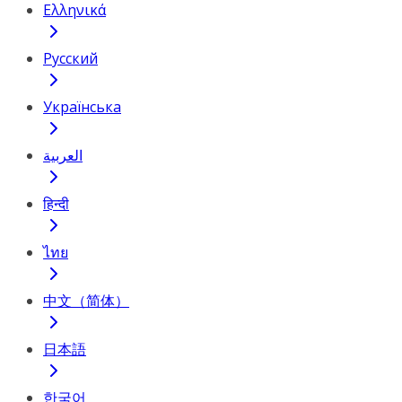
Ελληνικά
Русский
Українська
العربية
हिन्दी
ไทย
中文（简体）
日本語
한국어