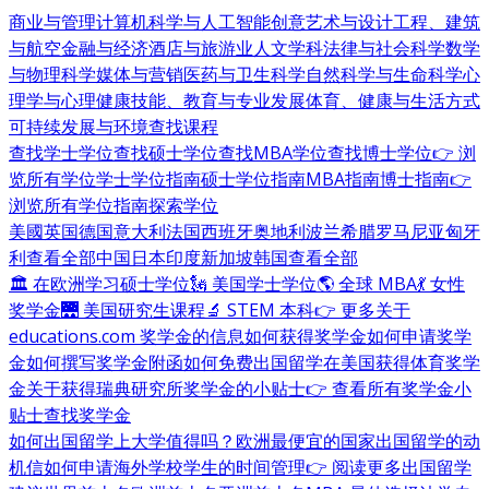
商业与管理
计算机科学与人工智能
创意艺术与设计
工程、建筑
与航空
金融与经济
酒店与旅游业
人文学科
法律与社会科学
数学
与物理科学
媒体与营销
医药与卫生科学
自然科学与生命科学
心
理学与心理健康
技能、教育与专业发展
体育、健康与生活方式
可持续发展与环境
查找课程
查找学士学位
查找硕士学位
查找MBA学位
查找博士学位
👉 浏
览所有学位
学士学位指南
硕士学位指南
MBA指南
博士指南
👉
浏览所有学位指南
探索学位
美國
英国
德国
意大利
法国
西班牙
奥地利
波兰
希腊
罗马尼亚
匈牙
利
查看全部
中国
日本
印度
新加坡
韩国
查看全部
🏛 在欧洲学习硕士学位
🗽 美国学士学位
🌎 全球 MBA
💃 女性
奖学金
🌉 美国研究生课程
🔬 STEM 本科
👉 更多关于
educations.com 奖学金的信息
如何获得奖学金
如何申请奖学
金
如何撰写奖学金附函
如何免费出国留学
在美国获得体育奖学
金
关于获得瑞典研究所奖学金的小贴士
👉 查看所有奖学金小
贴士
查找奖学金
如何出国留学
上大学值得吗？
欧洲最便宜的国家
出国留学的动
机信
如何申请海外学校
学生的时间管理
👉 阅读更多出国留学