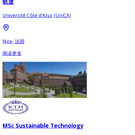
轨道
Université Côte d’Azur (UniCA)
Nice, 法国
阅读更多
MSc Sustainable Technology