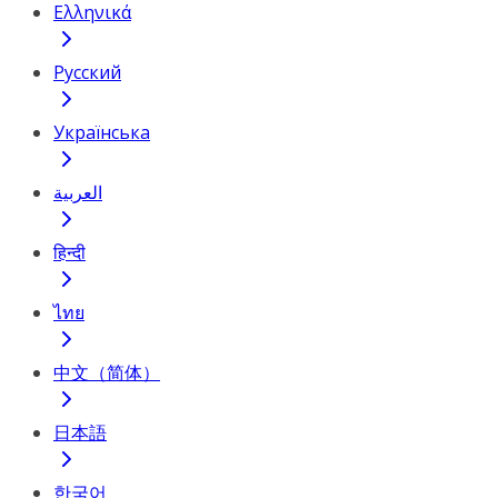
Ελληνικά
Русский
Українська
العربية
हिन्दी
ไทย
中文（简体）
日本語
한국어