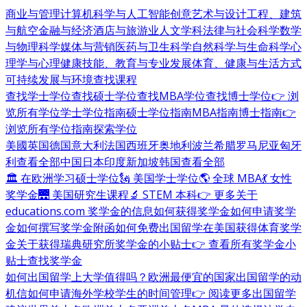
商业与管理
计算机科学与人工智能
创意艺术与设计
工程、建筑
与航空
金融与经济
酒店与旅游业
人文学科
法律与社会科学
数学
与物理科学
媒体与营销
医药与卫生科学
自然科学与生命科学
心
理学与心理健康
技能、教育与专业发展
体育、健康与生活方式
可持续发展与环境
查找课程
查找学士学位
查找硕士学位
查找MBA学位
查找博士学位
👉 浏
览所有学位
学士学位指南
硕士学位指南
MBA指南
博士指南
👉
浏览所有学位指南
探索学位
美國
英国
德国
意大利
法国
西班牙
奥地利
波兰
希腊
罗马尼亚
匈牙
利
查看全部
中国
日本
印度
新加坡
韩国
查看全部
🏛 在欧洲学习硕士学位
🗽 美国学士学位
🌎 全球 MBA
💃 女性
奖学金
🌉 美国研究生课程
🔬 STEM 本科
👉 更多关于
educations.com 奖学金的信息
如何获得奖学金
如何申请奖学
金
如何撰写奖学金附函
如何免费出国留学
在美国获得体育奖学
金
关于获得瑞典研究所奖学金的小贴士
👉 查看所有奖学金小
贴士
查找奖学金
如何出国留学
上大学值得吗？
欧洲最便宜的国家
出国留学的动
机信
如何申请海外学校
学生的时间管理
👉 阅读更多出国留学