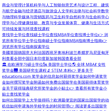
商业与管理
计算机科学与人工智能
创意艺术与设计
工程、建筑
与航空
金融与经济
酒店与旅游业
人文学科
法律与社会科学
数学
与物理科学
媒体与营销
医药与卫生科学
自然科学与生命科学
心
理学与心理健康
技能、教育与专业发展
体育、健康与生活方式
可持续发展与环境
查找课程
查找学士学位
查找硕士学位
查找MBA学位
查找博士学位
👉 浏
览所有学位
学士学位指南
硕士学位指南
MBA指南
博士指南
👉
浏览所有学位指南
探索学位
美國
英国
德国
意大利
法国
西班牙
奥地利
波兰
希腊
罗马尼亚
匈牙
利
查看全部
中国
日本
印度
新加坡
韩国
查看全部
🏛 在欧洲学习硕士学位
🗽 美国学士学位
🌎 全球 MBA
💃 女性
奖学金
🌉 美国研究生课程
🔬 STEM 本科
👉 更多关于
educations.com 奖学金的信息
如何获得奖学金
如何申请奖学
金
如何撰写奖学金附函
如何免费出国留学
在美国获得体育奖学
金
关于获得瑞典研究所奖学金的小贴士
👉 查看所有奖学金小
贴士
查找奖学金
如何出国留学
上大学值得吗？
欧洲最便宜的国家
出国留学的动
机信
如何申请海外学校
学生的时间管理
👉 阅读更多出国留学