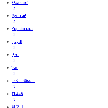
Ελληνικά
Русский
Українська
العربية
हिन्दी
ไทย
中文（简体）
日本語
한국어