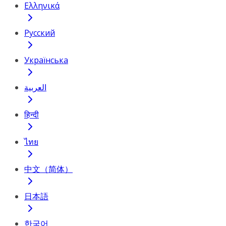
Ελληνικά
Русский
Українська
العربية
हिन्दी
ไทย
中文（简体）
日本語
한국어