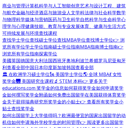
商业与管理
计算机科学与人工智能
创意艺术与设计
工程、建筑
与航空
金融与经济
酒店与旅游业
人文学科
法律与社会科学
数学
与物理科学
媒体与营销
医药与卫生科学
自然科学与生命科学
心
理学与心理健康
技能、教育与专业发展
体育、健康与生活方式
可持续发展与环境
查找课程
查找学士学位
查找硕士学位
查找MBA学位
查找博士学位
👉 浏
览所有学位
学士学位指南
硕士学位指南
MBA指南
博士指南
👉
浏览所有学位指南
探索学位
美國
英国
德国
意大利
法国
西班牙
奥地利
波兰
希腊
罗马尼亚
匈牙
利
查看全部
中国
日本
印度
新加坡
韩国
查看全部
🏛 在欧洲学习硕士学位
🗽 美国学士学位
🌎 全球 MBA
💃 女性
奖学金
🌉 美国研究生课程
🔬 STEM 本科
👉 更多关于
educations.com 奖学金的信息
如何获得奖学金
如何申请奖学
金
如何撰写奖学金附函
如何免费出国留学
在美国获得体育奖学
金
关于获得瑞典研究所奖学金的小贴士
👉 查看所有奖学金小
贴士
查找奖学金
如何出国留学
上大学值得吗？
欧洲最便宜的国家
出国留学的动
机信
如何申请海外学校
学生的时间管理
👉 阅读更多出国留学