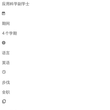
应用科学副学士
期间
4
个学期
语言
英语
步伐
全职