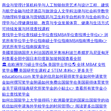
商业与管理
计算机科学与人工智能
创意艺术与设计
工程、建筑
与航空
金融与经济
酒店与旅游业
人文学科
法律与社会科学
数学
与物理科学
媒体与营销
医药与卫生科学
自然科学与生命科学
心
理学与心理健康
技能、教育与专业发展
体育、健康与生活方式
可持续发展与环境
查找课程
查找学士学位
查找硕士学位
查找MBA学位
查找博士学位
👉 浏
览所有学位
学士学位指南
硕士学位指南
MBA指南
博士指南
👉
浏览所有学位指南
探索学位
美國
英国
德国
意大利
法国
西班牙
奥地利
波兰
希腊
罗马尼亚
匈牙
利
查看全部
中国
日本
印度
新加坡
韩国
查看全部
🏛 在欧洲学习硕士学位
🗽 美国学士学位
🌎 全球 MBA
💃 女性
奖学金
🌉 美国研究生课程
🔬 STEM 本科
👉 更多关于
educations.com 奖学金的信息
如何获得奖学金
如何申请奖学
金
如何撰写奖学金附函
如何免费出国留学
在美国获得体育奖学
金
关于获得瑞典研究所奖学金的小贴士
👉 查看所有奖学金小
贴士
查找奖学金
如何出国留学
上大学值得吗？
欧洲最便宜的国家
出国留学的动
机信
如何申请海外学校
学生的时间管理
👉 阅读更多出国留学