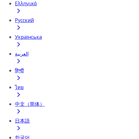
Ελληνικά
Русский
Українська
العربية
हिन्दी
ไทย
中文（简体）
日本語
한국어