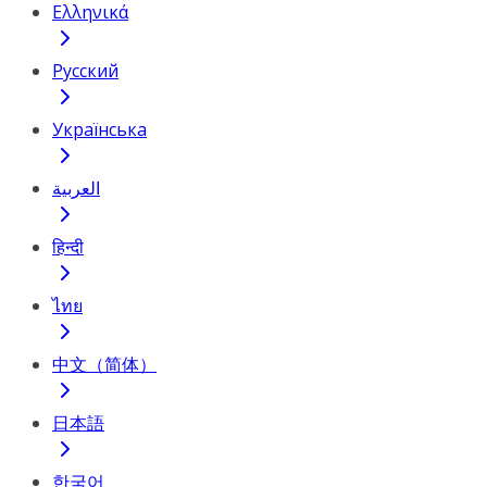
Ελληνικά
Русский
Українська
العربية
हिन्दी
ไทย
中文（简体）
日本語
한국어