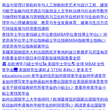
商业与管理
计算机科学与人工智能
创意艺术与设计
工程、建筑
与航空
金融与经济
酒店与旅游业
人文学科
法律与社会科学
数学
与物理科学
媒体与营销
医药与卫生科学
自然科学与生命科学
心
理学与心理健康
技能、教育与专业发展
体育、健康与生活方式
可持续发展与环境
查找课程
查找学士学位
查找硕士学位
查找MBA学位
查找博士学位
👉 浏
览所有学位
学士学位指南
硕士学位指南
MBA指南
博士指南
👉
浏览所有学位指南
探索学位
美國
英国
德国
意大利
法国
西班牙
奥地利
波兰
希腊
罗马尼亚
匈牙
利
查看全部
中国
日本
印度
新加坡
韩国
查看全部
🏛 在欧洲学习硕士学位
🗽 美国学士学位
🌎 全球 MBA
💃 女性
奖学金
🌉 美国研究生课程
🔬 STEM 本科
👉 更多关于
educations.com 奖学金的信息
如何获得奖学金
如何申请奖学
金
如何撰写奖学金附函
如何免费出国留学
在美国获得体育奖学
金
关于获得瑞典研究所奖学金的小贴士
👉 查看所有奖学金小
贴士
查找奖学金
如何出国留学
上大学值得吗？
欧洲最便宜的国家
出国留学的动
机信
如何申请海外学校
学生的时间管理
👉 阅读更多出国留学