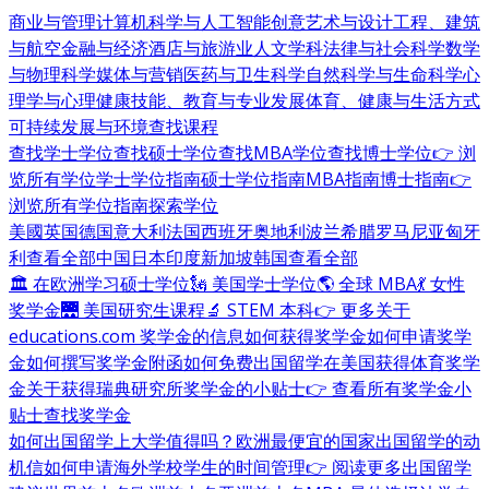
商业与管理
计算机科学与人工智能
创意艺术与设计
工程、建筑
与航空
金融与经济
酒店与旅游业
人文学科
法律与社会科学
数学
与物理科学
媒体与营销
医药与卫生科学
自然科学与生命科学
心
理学与心理健康
技能、教育与专业发展
体育、健康与生活方式
可持续发展与环境
查找课程
查找学士学位
查找硕士学位
查找MBA学位
查找博士学位
👉 浏
览所有学位
学士学位指南
硕士学位指南
MBA指南
博士指南
👉
浏览所有学位指南
探索学位
美國
英国
德国
意大利
法国
西班牙
奥地利
波兰
希腊
罗马尼亚
匈牙
利
查看全部
中国
日本
印度
新加坡
韩国
查看全部
🏛 在欧洲学习硕士学位
🗽 美国学士学位
🌎 全球 MBA
💃 女性
奖学金
🌉 美国研究生课程
🔬 STEM 本科
👉 更多关于
educations.com 奖学金的信息
如何获得奖学金
如何申请奖学
金
如何撰写奖学金附函
如何免费出国留学
在美国获得体育奖学
金
关于获得瑞典研究所奖学金的小贴士
👉 查看所有奖学金小
贴士
查找奖学金
如何出国留学
上大学值得吗？
欧洲最便宜的国家
出国留学的动
机信
如何申请海外学校
学生的时间管理
👉 阅读更多出国留学