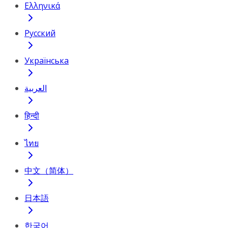
Ελληνικά
Русский
Українська
العربية
हिन्दी
ไทย
中文（简体）
日本語
한국어