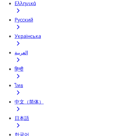
Ελληνικά
Русский
Українська
العربية
हिन्दी
ไทย
中文（简体）
日本語
한국어