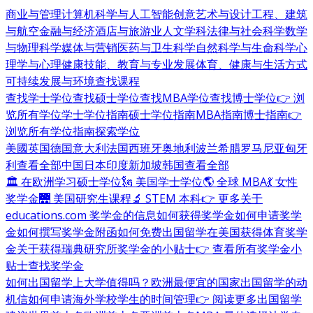
商业与管理
计算机科学与人工智能
创意艺术与设计
工程、建筑
与航空
金融与经济
酒店与旅游业
人文学科
法律与社会科学
数学
与物理科学
媒体与营销
医药与卫生科学
自然科学与生命科学
心
理学与心理健康
技能、教育与专业发展
体育、健康与生活方式
可持续发展与环境
查找课程
查找学士学位
查找硕士学位
查找MBA学位
查找博士学位
👉 浏
览所有学位
学士学位指南
硕士学位指南
MBA指南
博士指南
👉
浏览所有学位指南
探索学位
美國
英国
德国
意大利
法国
西班牙
奥地利
波兰
希腊
罗马尼亚
匈牙
利
查看全部
中国
日本
印度
新加坡
韩国
查看全部
🏛 在欧洲学习硕士学位
🗽 美国学士学位
🌎 全球 MBA
💃 女性
奖学金
🌉 美国研究生课程
🔬 STEM 本科
👉 更多关于
educations.com 奖学金的信息
如何获得奖学金
如何申请奖学
金
如何撰写奖学金附函
如何免费出国留学
在美国获得体育奖学
金
关于获得瑞典研究所奖学金的小贴士
👉 查看所有奖学金小
贴士
查找奖学金
如何出国留学
上大学值得吗？
欧洲最便宜的国家
出国留学的动
机信
如何申请海外学校
学生的时间管理
👉 阅读更多出国留学