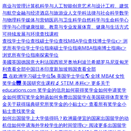
商业与管理
计算机科学与人工智能
创意艺术与设计
工程、建筑
与航空
金融与经济
酒店与旅游业
人文学科
法律与社会科学
数学
与物理科学
媒体与营销
医药与卫生科学
自然科学与生命科学
心
理学与心理健康
技能、教育与专业发展
体育、健康与生活方式
可持续发展与环境
查找课程
查找学士学位
查找硕士学位
查找MBA学位
查找博士学位
👉 浏
览所有学位
学士学位指南
硕士学位指南
MBA指南
博士指南
👉
浏览所有学位指南
探索学位
美國
英国
德国
意大利
法国
西班牙
奥地利
波兰
希腊
罗马尼亚
匈牙
利
查看全部
中国
日本
印度
新加坡
韩国
查看全部
🏛 在欧洲学习硕士学位
🗽 美国学士学位
🌎 全球 MBA
💃 女性
奖学金
🌉 美国研究生课程
🔬 STEM 本科
👉 更多关于
educations.com 奖学金的信息
如何获得奖学金
如何申请奖学
金
如何撰写奖学金附函
如何免费出国留学
在美国获得体育奖学
金
关于获得瑞典研究所奖学金的小贴士
👉 查看所有奖学金小
贴士
查找奖学金
如何出国留学
上大学值得吗？
欧洲最便宜的国家
出国留学的动
机信
如何申请海外学校
学生的时间管理
👉 阅读更多出国留学