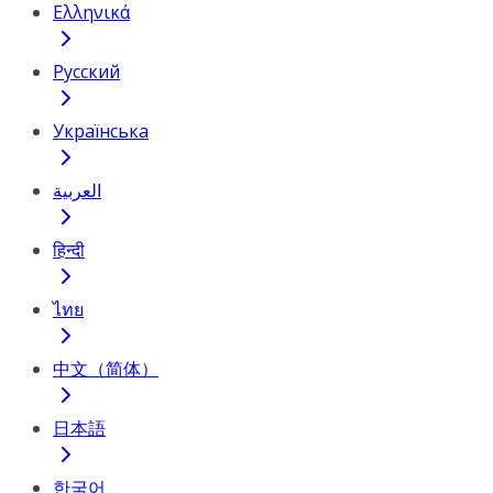
Ελληνικά
Русский
Українська
العربية
हिन्दी
ไทย
中文（简体）
日本語
한국어