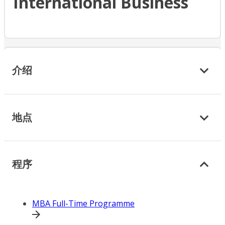
International Business
介绍
地点
程序
MBA Full-Time Programme