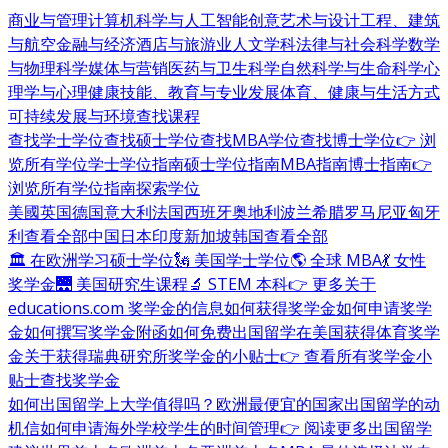
商业与管理
计算机科学与人工智能
创意艺术与设计
工程、建筑
与航空
金融与经济
酒店与旅游业
人文学科
法律与社会科学
数学
与物理科学
媒体与营销
医药与卫生科学
自然科学与生命科学
心
理学与心理健康
技能、教育与专业发展
体育、健康与生活方式
可持续发展与环境
查找课程
查找学士学位
查找硕士学位
查找MBA学位
查找博士学位
👉 浏
览所有学位
学士学位指南
硕士学位指南
MBA指南
博士指南
👉
浏览所有学位指南
探索学位
美國
英国
德国
意大利
法国
西班牙
奥地利
波兰
希腊
罗马尼亚
匈牙
利
查看全部
中国
日本
印度
新加坡
韩国
查看全部
🏛 在欧洲学习硕士学位
🗽 美国学士学位
🌎 全球 MBA
💃 女性
奖学金
🌉 美国研究生课程
🔬 STEM 本科
👉 更多关于
educations.com 奖学金的信息
如何获得奖学金
如何申请奖学
金
如何撰写奖学金附函
如何免费出国留学
在美国获得体育奖学
金
关于获得瑞典研究所奖学金的小贴士
👉 查看所有奖学金小
贴士
查找奖学金
如何出国留学
上大学值得吗？
欧洲最便宜的国家
出国留学的动
机信
如何申请海外学校
学生的时间管理
👉 阅读更多出国留学