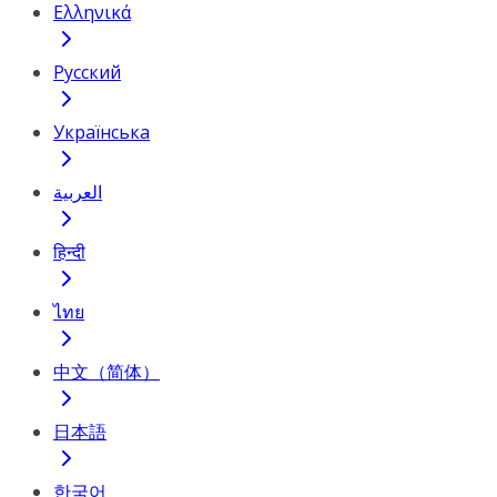
Ελληνικά
Русский
Українська
العربية
हिन्दी
ไทย
中文（简体）
日本語
한국어