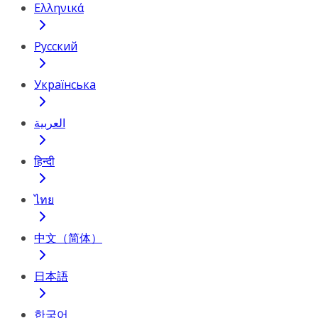
Ελληνικά
Русский
Українська
العربية
हिन्दी
ไทย
中文（简体）
日本語
한국어