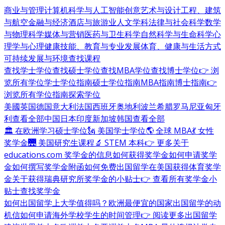
商业与管理
计算机科学与人工智能
创意艺术与设计
工程、建筑
与航空
金融与经济
酒店与旅游业
人文学科
法律与社会科学
数学
与物理科学
媒体与营销
医药与卫生科学
自然科学与生命科学
心
理学与心理健康
技能、教育与专业发展
体育、健康与生活方式
可持续发展与环境
查找课程
查找学士学位
查找硕士学位
查找MBA学位
查找博士学位
👉 浏
览所有学位
学士学位指南
硕士学位指南
MBA指南
博士指南
👉
浏览所有学位指南
探索学位
美國
英国
德国
意大利
法国
西班牙
奥地利
波兰
希腊
罗马尼亚
匈牙
利
查看全部
中国
日本
印度
新加坡
韩国
查看全部
🏛 在欧洲学习硕士学位
🗽 美国学士学位
🌎 全球 MBA
💃 女性
奖学金
🌉 美国研究生课程
🔬 STEM 本科
👉 更多关于
educations.com 奖学金的信息
如何获得奖学金
如何申请奖学
金
如何撰写奖学金附函
如何免费出国留学
在美国获得体育奖学
金
关于获得瑞典研究所奖学金的小贴士
👉 查看所有奖学金小
贴士
查找奖学金
如何出国留学
上大学值得吗？
欧洲最便宜的国家
出国留学的动
机信
如何申请海外学校
学生的时间管理
👉 阅读更多出国留学