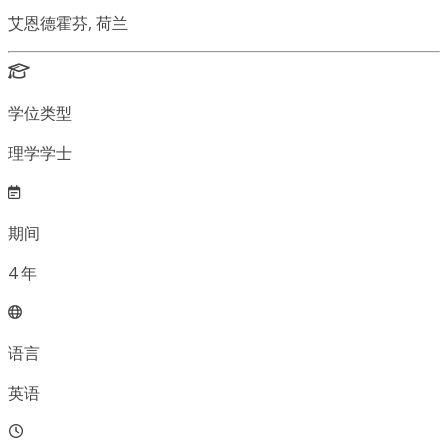
艾恩德霍芬, 荷兰
学位类型
理学学士
期间
4
年
语言
英语