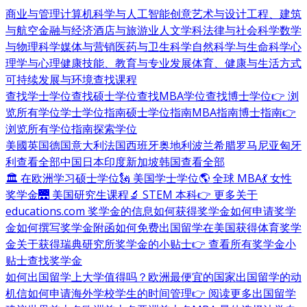
商业与管理
计算机科学与人工智能
创意艺术与设计
工程、建筑
与航空
金融与经济
酒店与旅游业
人文学科
法律与社会科学
数学
与物理科学
媒体与营销
医药与卫生科学
自然科学与生命科学
心
理学与心理健康
技能、教育与专业发展
体育、健康与生活方式
可持续发展与环境
查找课程
查找学士学位
查找硕士学位
查找MBA学位
查找博士学位
👉 浏
览所有学位
学士学位指南
硕士学位指南
MBA指南
博士指南
👉
浏览所有学位指南
探索学位
美國
英国
德国
意大利
法国
西班牙
奥地利
波兰
希腊
罗马尼亚
匈牙
利
查看全部
中国
日本
印度
新加坡
韩国
查看全部
🏛 在欧洲学习硕士学位
🗽 美国学士学位
🌎 全球 MBA
💃 女性
奖学金
🌉 美国研究生课程
🔬 STEM 本科
👉 更多关于
educations.com 奖学金的信息
如何获得奖学金
如何申请奖学
金
如何撰写奖学金附函
如何免费出国留学
在美国获得体育奖学
金
关于获得瑞典研究所奖学金的小贴士
👉 查看所有奖学金小
贴士
查找奖学金
如何出国留学
上大学值得吗？
欧洲最便宜的国家
出国留学的动
机信
如何申请海外学校
学生的时间管理
👉 阅读更多出国留学