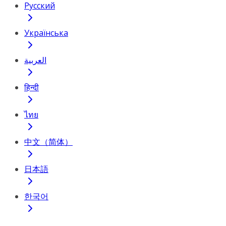
Русский
Українська
العربية
हिन्दी
ไทย
中文（简体）
日本語
한국어