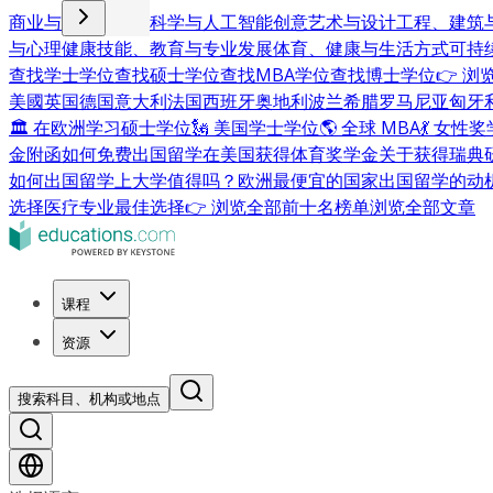
商业与管理
计算机科学与人工智能
创意艺术与设计
工程、建筑
与心理健康
技能、教育与专业发展
体育、健康与生活方式
可持
查找学士学位
查找硕士学位
查找MBA学位
查找博士学位
👉 
美國
英国
德国
意大利
法国
西班牙
奥地利
波兰
希腊
罗马尼亚
匈牙
🏛 在欧洲学习硕士学位
🗽 美国学士学位
🌎 全球 MBA
💃 女性
金附函
如何免费出国留学
在美国获得体育奖学金
关于获得瑞典
如何出国留学
上大学值得吗？
欧洲最便宜的国家
出国留学的动
选择
医疗专业最佳选择
👉 浏览全部前十名榜单
浏览全部文章
课程
资源
搜索科目、机构或地点