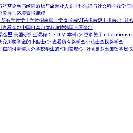
与航空
金融与经济
酒店与旅游业
人文学科
法律与社会科学
数学与
续发展与环境
查找课程
浏览所有学位
学士学位指南
硕士学位指南
MBA指南
博士指南
👉 浏
利
查看全部
中国
日本
印度
新加坡
韩国
查看全部
奖学金
🌉 美国研究生课程
🔬 STEM 本科
👉 更多关于 education
研究所奖学金的小贴士
👉 查看所有奖学金小贴士
查找奖学金
机信
如何申请海外学校
学生的时间管理
👉 阅读更多出国留学建议