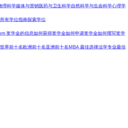
物理科学
媒体与营销
医药与卫生科学
自然科学与生命科学
心理学
览所有学位指南
探索学位
s.com 奖学金的信息
如何获得奖学金
如何申请奖学金
如何撰写奖学
世界前十名
欧洲前十名
亚洲前十名
MBA 最佳选择
法学专业最佳