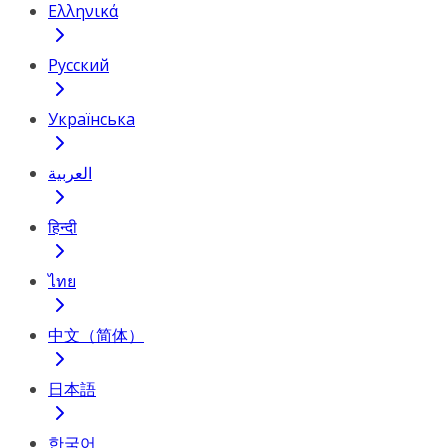
Ελληνικά
Русский
Українська
العربية
हिन्दी
ไทย
中文（简体）
日本語
한국어