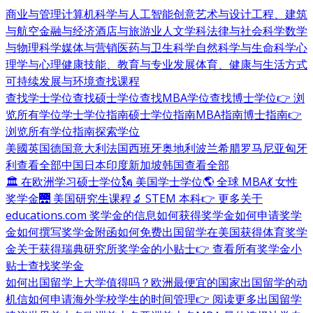
商业与管理
计算机科学与人工智能
创意艺术与设计
工程、建筑
与航空
金融与经济
酒店与旅游业
人文学科
法律与社会科学
数学
与物理科学
媒体与营销
医药与卫生科学
自然科学与生命科学
心
理学与心理健康
技能、教育与专业发展
体育、健康与生活方式
可持续发展与环境
查找课程
查找学士学位
查找硕士学位
查找MBA学位
查找博士学位
👉 浏
览所有学位
学士学位指南
硕士学位指南
MBA指南
博士指南
👉
浏览所有学位指南
探索学位
美國
英国
德国
意大利
法国
西班牙
奥地利
波兰
希腊
罗马尼亚
匈牙
利
查看全部
中国
日本
印度
新加坡
韩国
查看全部
🏛 在欧洲学习硕士学位
🗽 美国学士学位
🌎 全球 MBA
💃 女性
奖学金
🌉 美国研究生课程
🔬 STEM 本科
👉 更多关于
educations.com 奖学金的信息
如何获得奖学金
如何申请奖学
金
如何撰写奖学金附函
如何免费出国留学
在美国获得体育奖学
金
关于获得瑞典研究所奖学金的小贴士
👉 查看所有奖学金小
贴士
查找奖学金
如何出国留学
上大学值得吗？
欧洲最便宜的国家
出国留学的动
机信
如何申请海外学校
学生的时间管理
👉 阅读更多出国留学