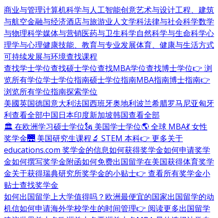
商业与管理
计算机科学与人工智能
创意艺术与设计
工程、建筑
与航空
金融与经济
酒店与旅游业
人文学科
法律与社会科学
数学
与物理科学
媒体与营销
医药与卫生科学
自然科学与生命科学
心
理学与心理健康
技能、教育与专业发展
体育、健康与生活方式
可持续发展与环境
查找课程
查找学士学位
查找硕士学位
查找MBA学位
查找博士学位
👉 浏
览所有学位
学士学位指南
硕士学位指南
MBA指南
博士指南
👉
浏览所有学位指南
探索学位
美國
英国
德国
意大利
法国
西班牙
奥地利
波兰
希腊
罗马尼亚
匈牙
利
查看全部
中国
日本
印度
新加坡
韩国
查看全部
🏛 在欧洲学习硕士学位
🗽 美国学士学位
🌎 全球 MBA
💃 女性
奖学金
🌉 美国研究生课程
🔬 STEM 本科
👉 更多关于
educations.com 奖学金的信息
如何获得奖学金
如何申请奖学
金
如何撰写奖学金附函
如何免费出国留学
在美国获得体育奖学
金
关于获得瑞典研究所奖学金的小贴士
👉 查看所有奖学金小
贴士
查找奖学金
如何出国留学
上大学值得吗？
欧洲最便宜的国家
出国留学的动
机信
如何申请海外学校
学生的时间管理
👉 阅读更多出国留学