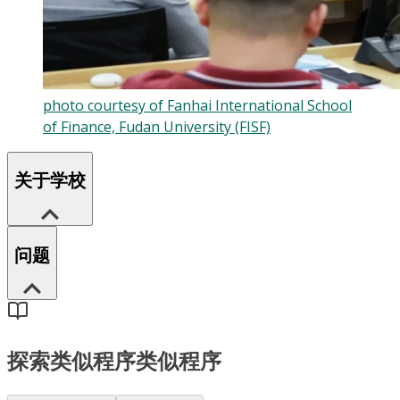
photo courtesy of Fanhai International School
of Finance, Fudan University (FISF)
关于学校
问题
探索类似程序
类似程序