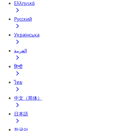
Ελληνικά
Русский
Українська
العربية
हिन्दी
ไทย
中文（简体）
日本語
한국어