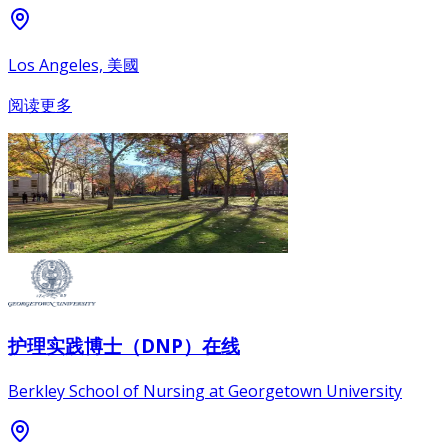
Los Angeles, 美國
阅读更多
护理实践博士（DNP）在线
Berkley School of Nursing at Georgetown University