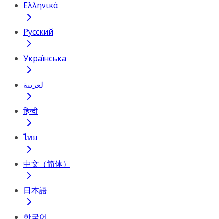
Ελληνικά
Русский
Українська
العربية
हिन्दी
ไทย
中文（简体）
日本語
한국어