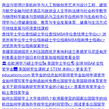
商业与管理
计算机科学与人工智能
创意艺术与设计
工程、建筑
与航空
金融与经济
酒店与旅游业
人文学科
法律与社会科学
数学
与物理科学
媒体与营销
医药与卫生科学
自然科学与生命科学
心
理学与心理健康
技能、教育与专业发展
体育、健康与生活方式
可持续发展与环境
查找课程
查找学士学位
查找硕士学位
查找MBA学位
查找博士学位
👉 浏
览所有学位
学士学位指南
硕士学位指南
MBA指南
博士指南
👉
浏览所有学位指南
探索学位
美國
英国
德国
意大利
法国
西班牙
奥地利
波兰
希腊
罗马尼亚
匈牙
利
查看全部
中国
日本
印度
新加坡
韩国
查看全部
🏛 在欧洲学习硕士学位
🗽 美国学士学位
🌎 全球 MBA
💃 女性
奖学金
🌉 美国研究生课程
🔬 STEM 本科
👉 更多关于
educations.com 奖学金的信息
如何获得奖学金
如何申请奖学
金
如何撰写奖学金附函
如何免费出国留学
在美国获得体育奖学
金
关于获得瑞典研究所奖学金的小贴士
👉 查看所有奖学金小
贴士
查找奖学金
如何出国留学
上大学值得吗？
欧洲最便宜的国家
出国留学的动
机信
如何申请海外学校
学生的时间管理
👉 阅读更多出国留学