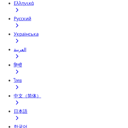
Ελληνικά
Русский
Українська
العربية
हिन्दी
ไทย
中文（简体）
日本語
한국어