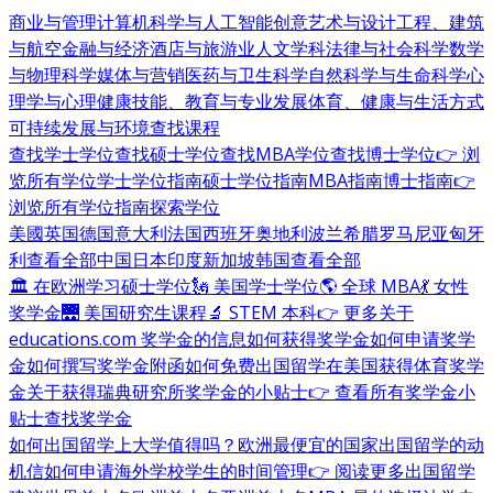
商业与管理
计算机科学与人工智能
创意艺术与设计
工程、建筑
与航空
金融与经济
酒店与旅游业
人文学科
法律与社会科学
数学
与物理科学
媒体与营销
医药与卫生科学
自然科学与生命科学
心
理学与心理健康
技能、教育与专业发展
体育、健康与生活方式
可持续发展与环境
查找课程
查找学士学位
查找硕士学位
查找MBA学位
查找博士学位
👉 浏
览所有学位
学士学位指南
硕士学位指南
MBA指南
博士指南
👉
浏览所有学位指南
探索学位
美國
英国
德国
意大利
法国
西班牙
奥地利
波兰
希腊
罗马尼亚
匈牙
利
查看全部
中国
日本
印度
新加坡
韩国
查看全部
🏛 在欧洲学习硕士学位
🗽 美国学士学位
🌎 全球 MBA
💃 女性
奖学金
🌉 美国研究生课程
🔬 STEM 本科
👉 更多关于
educations.com 奖学金的信息
如何获得奖学金
如何申请奖学
金
如何撰写奖学金附函
如何免费出国留学
在美国获得体育奖学
金
关于获得瑞典研究所奖学金的小贴士
👉 查看所有奖学金小
贴士
查找奖学金
如何出国留学
上大学值得吗？
欧洲最便宜的国家
出国留学的动
机信
如何申请海外学校
学生的时间管理
👉 阅读更多出国留学