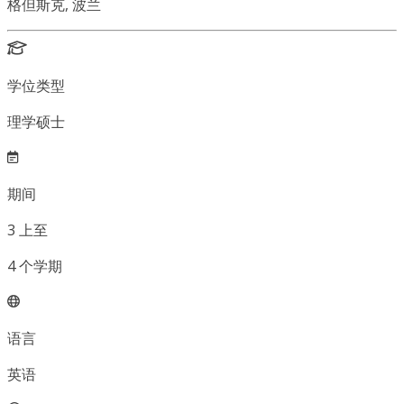
格但斯克, 波兰
学位类型
理学硕士
期间
3
上至
4
个学期
语言
英语