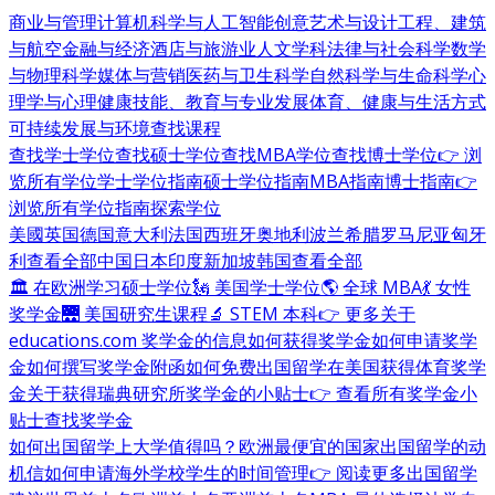
商业与管理
计算机科学与人工智能
创意艺术与设计
工程、建筑
与航空
金融与经济
酒店与旅游业
人文学科
法律与社会科学
数学
与物理科学
媒体与营销
医药与卫生科学
自然科学与生命科学
心
理学与心理健康
技能、教育与专业发展
体育、健康与生活方式
可持续发展与环境
查找课程
查找学士学位
查找硕士学位
查找MBA学位
查找博士学位
👉 浏
览所有学位
学士学位指南
硕士学位指南
MBA指南
博士指南
👉
浏览所有学位指南
探索学位
美國
英国
德国
意大利
法国
西班牙
奥地利
波兰
希腊
罗马尼亚
匈牙
利
查看全部
中国
日本
印度
新加坡
韩国
查看全部
🏛 在欧洲学习硕士学位
🗽 美国学士学位
🌎 全球 MBA
💃 女性
奖学金
🌉 美国研究生课程
🔬 STEM 本科
👉 更多关于
educations.com 奖学金的信息
如何获得奖学金
如何申请奖学
金
如何撰写奖学金附函
如何免费出国留学
在美国获得体育奖学
金
关于获得瑞典研究所奖学金的小贴士
👉 查看所有奖学金小
贴士
查找奖学金
如何出国留学
上大学值得吗？
欧洲最便宜的国家
出国留学的动
机信
如何申请海外学校
学生的时间管理
👉 阅读更多出国留学