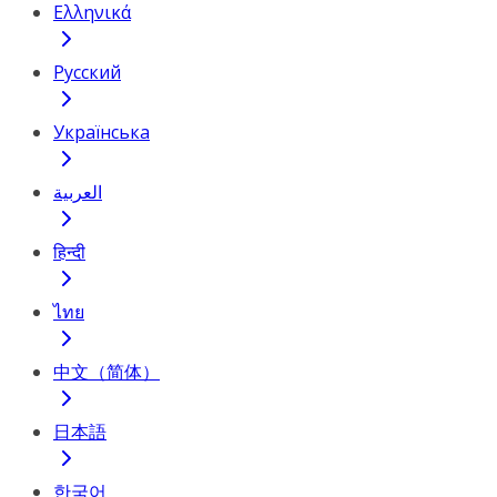
Ελληνικά
Русский
Українська
العربية
हिन्दी
ไทย
中文（简体）
日本語
한국어