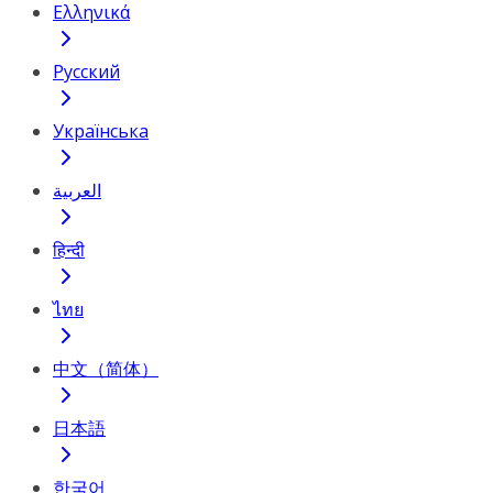
Ελληνικά
Русский
Українська
العربية
हिन्दी
ไทย
中文（简体）
日本語
한국어