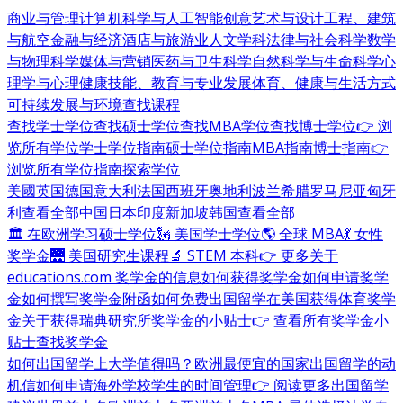
商业与管理
计算机科学与人工智能
创意艺术与设计
工程、建筑
与航空
金融与经济
酒店与旅游业
人文学科
法律与社会科学
数学
与物理科学
媒体与营销
医药与卫生科学
自然科学与生命科学
心
理学与心理健康
技能、教育与专业发展
体育、健康与生活方式
可持续发展与环境
查找课程
查找学士学位
查找硕士学位
查找MBA学位
查找博士学位
👉 浏
览所有学位
学士学位指南
硕士学位指南
MBA指南
博士指南
👉
浏览所有学位指南
探索学位
美國
英国
德国
意大利
法国
西班牙
奥地利
波兰
希腊
罗马尼亚
匈牙
利
查看全部
中国
日本
印度
新加坡
韩国
查看全部
🏛 在欧洲学习硕士学位
🗽 美国学士学位
🌎 全球 MBA
💃 女性
奖学金
🌉 美国研究生课程
🔬 STEM 本科
👉 更多关于
educations.com 奖学金的信息
如何获得奖学金
如何申请奖学
金
如何撰写奖学金附函
如何免费出国留学
在美国获得体育奖学
金
关于获得瑞典研究所奖学金的小贴士
👉 查看所有奖学金小
贴士
查找奖学金
如何出国留学
上大学值得吗？
欧洲最便宜的国家
出国留学的动
机信
如何申请海外学校
学生的时间管理
👉 阅读更多出国留学