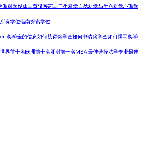
物理科学
媒体与营销
医药与卫生科学
自然科学与生命科学
心理学
览所有学位指南
探索学位
s.com 奖学金的信息
如何获得奖学金
如何申请奖学金
如何撰写奖学
世界前十名
欧洲前十名
亚洲前十名
MBA 最佳选择
法学专业最佳