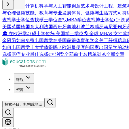
商业与管理
计算机科学与人工智能
创意艺术与设计
工程、建筑
与心理健康
技能、教育与专业发展
体育、健康与生活方式
可持
查找学士学位
查找硕士学位
查找MBA学位
查找博士学位
👉 
美國
英国
德国
意大利
法国
西班牙
奥地利
波兰
希腊
罗马尼亚
匈牙
🏛 在欧洲学习硕士学位
🗽 美国学士学位
🌎 全球 MBA
💃 女性
金附函
如何免费出国留学
在美国获得体育奖学金
关于获得瑞典
如何出国留学
上大学值得吗？
欧洲最便宜的国家
出国留学的动
选择
医疗专业最佳选择
👉 浏览全部前十名榜单
浏览全部文章
课程
资源
搜索科目、机构或地点