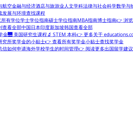
与航空
金融与经济
酒店与旅游业
人文学科
法律与社会科学
数学与
续发展与环境
查找课程
浏览所有学位
学士学位指南
硕士学位指南
MBA指南
博士指南
👉 浏
利
查看全部
中国
日本
印度
新加坡
韩国
查看全部
奖学金
🌉 美国研究生课程
🔬 STEM 本科
👉 更多关于 education
研究所奖学金的小贴士
👉 查看所有奖学金小贴士
查找奖学金
机信
如何申请海外学校
学生的时间管理
👉 阅读更多出国留学建议