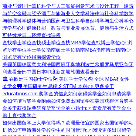
商业与管理
计算机科学与人工智能
创意艺术与设计
工程、建筑
与航空
金融与经济
酒店与旅游业
人文学科
法律与社会科学
数学
与物理科学
媒体与营销
医药与卫生科学
自然科学与生命科学
心
理学与心理健康
技能、教育与专业发展
体育、健康与生活方式
可持续发展与环境
查找课程
查找学士学位
查找硕士学位
查找MBA学位
查找博士学位
👉 浏
览所有学位
学士学位指南
硕士学位指南
MBA指南
博士指南
👉
浏览所有学位指南
探索学位
美國
英国
德国
意大利
法国
西班牙
奥地利
波兰
希腊
罗马尼亚
匈牙
利
查看全部
中国
日本
印度
新加坡
韩国
查看全部
🏛 在欧洲学习硕士学位
🗽 美国学士学位
🌎 全球 MBA
💃 女性
奖学金
🌉 美国研究生课程
🔬 STEM 本科
👉 更多关于
educations.com 奖学金的信息
如何获得奖学金
如何申请奖学
金
如何撰写奖学金附函
如何免费出国留学
在美国获得体育奖学
金
关于获得瑞典研究所奖学金的小贴士
👉 查看所有奖学金小
贴士
查找奖学金
如何出国留学
上大学值得吗？
欧洲最便宜的国家
出国留学的动
机信
如何申请海外学校
学生的时间管理
👉 阅读更多出国留学