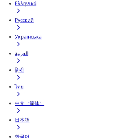
Ελληνικά
Русский
Українська
العربية
हिन्दी
ไทย
中文（简体）
日本語
한국어