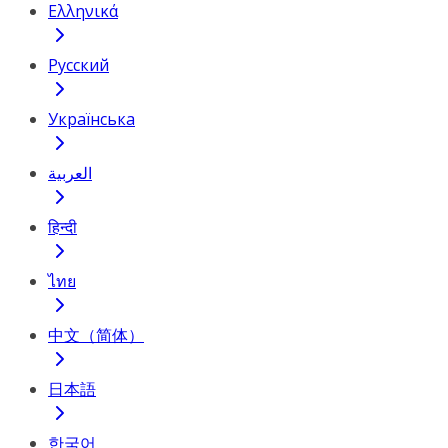
Ελληνικά
Русский
Українська
العربية
हिन्दी
ไทย
中文（简体）
日本語
한국어