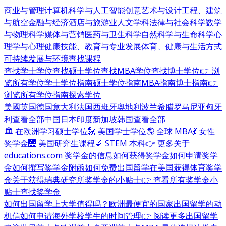
商业与管理
计算机科学与人工智能
创意艺术与设计
工程、建筑
与航空
金融与经济
酒店与旅游业
人文学科
法律与社会科学
数学
与物理科学
媒体与营销
医药与卫生科学
自然科学与生命科学
心
理学与心理健康
技能、教育与专业发展
体育、健康与生活方式
可持续发展与环境
查找课程
查找学士学位
查找硕士学位
查找MBA学位
查找博士学位
👉 浏
览所有学位
学士学位指南
硕士学位指南
MBA指南
博士指南
👉
浏览所有学位指南
探索学位
美國
英国
德国
意大利
法国
西班牙
奥地利
波兰
希腊
罗马尼亚
匈牙
利
查看全部
中国
日本
印度
新加坡
韩国
查看全部
🏛 在欧洲学习硕士学位
🗽 美国学士学位
🌎 全球 MBA
💃 女性
奖学金
🌉 美国研究生课程
🔬 STEM 本科
👉 更多关于
educations.com 奖学金的信息
如何获得奖学金
如何申请奖学
金
如何撰写奖学金附函
如何免费出国留学
在美国获得体育奖学
金
关于获得瑞典研究所奖学金的小贴士
👉 查看所有奖学金小
贴士
查找奖学金
如何出国留学
上大学值得吗？
欧洲最便宜的国家
出国留学的动
机信
如何申请海外学校
学生的时间管理
👉 阅读更多出国留学