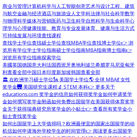
商业与管理
计算机科学与人工智能
创意艺术与设计
工程、建筑
与航空
金融与经济
酒店与旅游业
人文学科
法律与社会科学
数学
与物理科学
媒体与营销
医药与卫生科学
自然科学与生命科学
心
理学与心理健康
技能、教育与专业发展
体育、健康与生活方式
可持续发展与环境
查找课程
查找学士学位
查找硕士学位
查找MBA学位
查找博士学位
👉 浏
览所有学位
学士学位指南
硕士学位指南
MBA指南
博士指南
👉
浏览所有学位指南
探索学位
美國
英国
德国
意大利
法国
西班牙
奥地利
波兰
希腊
罗马尼亚
匈牙
利
查看全部
中国
日本
印度
新加坡
韩国
查看全部
🏛 在欧洲学习硕士学位
🗽 美国学士学位
🌎 全球 MBA
💃 女性
奖学金
🌉 美国研究生课程
🔬 STEM 本科
👉 更多关于
educations.com 奖学金的信息
如何获得奖学金
如何申请奖学
金
如何撰写奖学金附函
如何免费出国留学
在美国获得体育奖学
金
关于获得瑞典研究所奖学金的小贴士
👉 查看所有奖学金小
贴士
查找奖学金
如何出国留学
上大学值得吗？
欧洲最便宜的国家
出国留学的动
机信
如何申请海外学校
学生的时间管理
👉 阅读更多出国留学