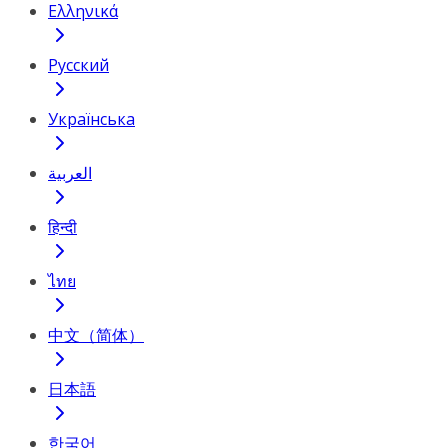
Ελληνικά
Русский
Українська
العربية
हिन्दी
ไทย
中文（简体）
日本語
한국어