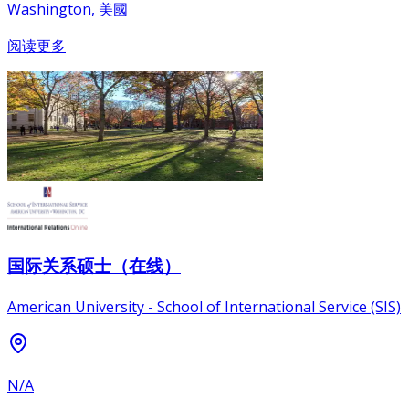
Washington, 美國
阅读更多
国际关系硕士（在线）
American University - School of International Service (SIS)
N/A