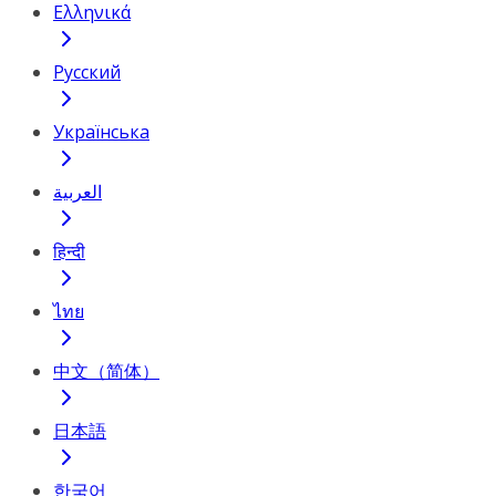
Ελληνικά
Русский
Українська
العربية
हिन्दी
ไทย
中文（简体）
日本語
한국어