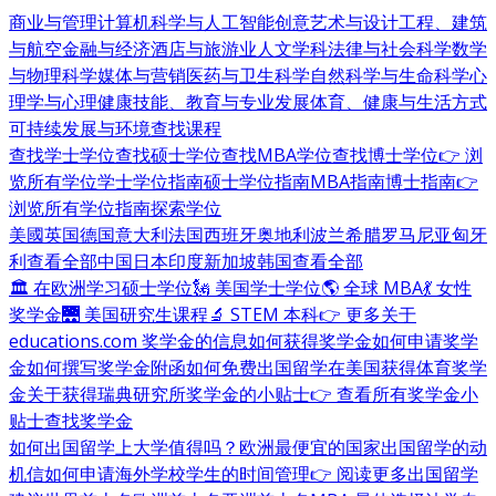
商业与管理
计算机科学与人工智能
创意艺术与设计
工程、建筑
与航空
金融与经济
酒店与旅游业
人文学科
法律与社会科学
数学
与物理科学
媒体与营销
医药与卫生科学
自然科学与生命科学
心
理学与心理健康
技能、教育与专业发展
体育、健康与生活方式
可持续发展与环境
查找课程
查找学士学位
查找硕士学位
查找MBA学位
查找博士学位
👉 浏
览所有学位
学士学位指南
硕士学位指南
MBA指南
博士指南
👉
浏览所有学位指南
探索学位
美國
英国
德国
意大利
法国
西班牙
奥地利
波兰
希腊
罗马尼亚
匈牙
利
查看全部
中国
日本
印度
新加坡
韩国
查看全部
🏛 在欧洲学习硕士学位
🗽 美国学士学位
🌎 全球 MBA
💃 女性
奖学金
🌉 美国研究生课程
🔬 STEM 本科
👉 更多关于
educations.com 奖学金的信息
如何获得奖学金
如何申请奖学
金
如何撰写奖学金附函
如何免费出国留学
在美国获得体育奖学
金
关于获得瑞典研究所奖学金的小贴士
👉 查看所有奖学金小
贴士
查找奖学金
如何出国留学
上大学值得吗？
欧洲最便宜的国家
出国留学的动
机信
如何申请海外学校
学生的时间管理
👉 阅读更多出国留学