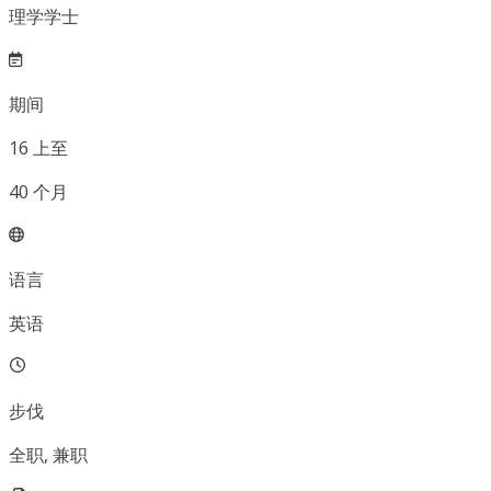
理学学士
期间
16
上至
40
个月
语言
英语
步伐
全职, 兼职