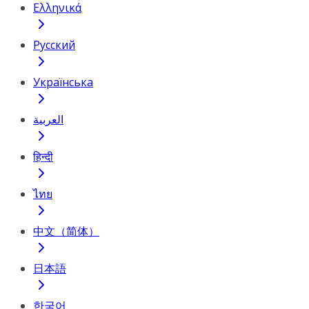
Ελληνικά
Русский
Українська
العربية
हिन्दी
ไทย
中文（简体）
日本語
한국어