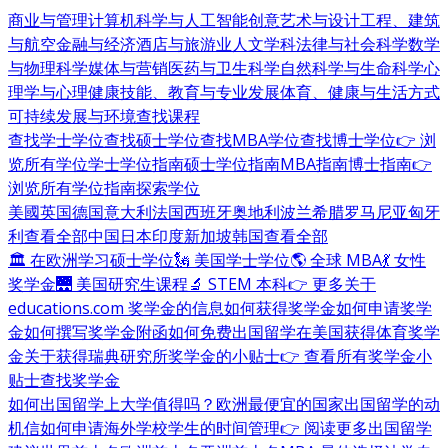
商业与管理
计算机科学与人工智能
创意艺术与设计
工程、建筑
与航空
金融与经济
酒店与旅游业
人文学科
法律与社会科学
数学
与物理科学
媒体与营销
医药与卫生科学
自然科学与生命科学
心
理学与心理健康
技能、教育与专业发展
体育、健康与生活方式
可持续发展与环境
查找课程
查找学士学位
查找硕士学位
查找MBA学位
查找博士学位
👉 浏
览所有学位
学士学位指南
硕士学位指南
MBA指南
博士指南
👉
浏览所有学位指南
探索学位
美國
英国
德国
意大利
法国
西班牙
奥地利
波兰
希腊
罗马尼亚
匈牙
利
查看全部
中国
日本
印度
新加坡
韩国
查看全部
🏛 在欧洲学习硕士学位
🗽 美国学士学位
🌎 全球 MBA
💃 女性
奖学金
🌉 美国研究生课程
🔬 STEM 本科
👉 更多关于
educations.com 奖学金的信息
如何获得奖学金
如何申请奖学
金
如何撰写奖学金附函
如何免费出国留学
在美国获得体育奖学
金
关于获得瑞典研究所奖学金的小贴士
👉 查看所有奖学金小
贴士
查找奖学金
如何出国留学
上大学值得吗？
欧洲最便宜的国家
出国留学的动
机信
如何申请海外学校
学生的时间管理
👉 阅读更多出国留学