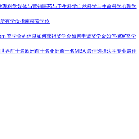
物理科学
媒体与营销
医药与卫生科学
自然科学与生命科学
心理学
览所有学位指南
探索学位
s.com 奖学金的信息
如何获得奖学金
如何申请奖学金
如何撰写奖学
世界前十名
欧洲前十名
亚洲前十名
MBA 最佳选择
法学专业最佳