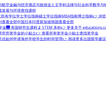
与航空
金融与经济
酒店与旅游业
人文学科
法律与社会科学
数学与
续发展与环境
查找课程
浏览所有学位
学士学位指南
硕士学位指南
MBA指南
博士指南
👉 浏
利
查看全部
中国
日本
印度
新加坡
韩国
查看全部
奖学金
🌉 美国研究生课程
🔬 STEM 本科
👉 更多关于 education
研究所奖学金的小贴士
👉 查看所有奖学金小贴士
查找奖学金
机信
如何申请海外学校
学生的时间管理
👉 阅读更多出国留学建议