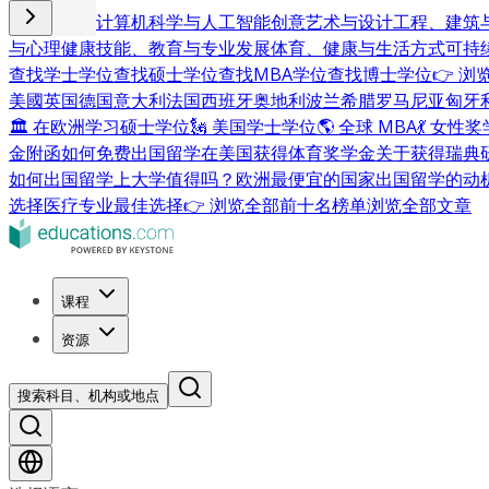
商业与管理
计算机科学与人工智能
创意艺术与设计
工程、建筑
与心理健康
技能、教育与专业发展
体育、健康与生活方式
可持
查找学士学位
查找硕士学位
查找MBA学位
查找博士学位
👉 
美國
英国
德国
意大利
法国
西班牙
奥地利
波兰
希腊
罗马尼亚
匈牙
🏛 在欧洲学习硕士学位
🗽 美国学士学位
🌎 全球 MBA
💃 女性
金附函
如何免费出国留学
在美国获得体育奖学金
关于获得瑞典
如何出国留学
上大学值得吗？
欧洲最便宜的国家
出国留学的动
选择
医疗专业最佳选择
👉 浏览全部前十名榜单
浏览全部文章
课程
资源
搜索科目、机构或地点