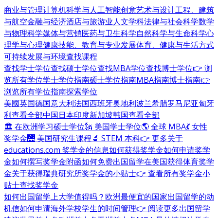
商业与管理
计算机科学与人工智能
创意艺术与设计
工程、建筑
与航空
金融与经济
酒店与旅游业
人文学科
法律与社会科学
数学
与物理科学
媒体与营销
医药与卫生科学
自然科学与生命科学
心
理学与心理健康
技能、教育与专业发展
体育、健康与生活方式
可持续发展与环境
查找课程
查找学士学位
查找硕士学位
查找MBA学位
查找博士学位
👉 浏
览所有学位
学士学位指南
硕士学位指南
MBA指南
博士指南
👉
浏览所有学位指南
探索学位
美國
英国
德国
意大利
法国
西班牙
奥地利
波兰
希腊
罗马尼亚
匈牙
利
查看全部
中国
日本
印度
新加坡
韩国
查看全部
🏛 在欧洲学习硕士学位
🗽 美国学士学位
🌎 全球 MBA
💃 女性
奖学金
🌉 美国研究生课程
🔬 STEM 本科
👉 更多关于
educations.com 奖学金的信息
如何获得奖学金
如何申请奖学
金
如何撰写奖学金附函
如何免费出国留学
在美国获得体育奖学
金
关于获得瑞典研究所奖学金的小贴士
👉 查看所有奖学金小
贴士
查找奖学金
如何出国留学
上大学值得吗？
欧洲最便宜的国家
出国留学的动
机信
如何申请海外学校
学生的时间管理
👉 阅读更多出国留学