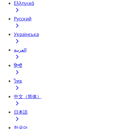
Ελληνικά
Русский
Українська
العربية
हिन्दी
ไทย
中文（简体）
日本語
한국어