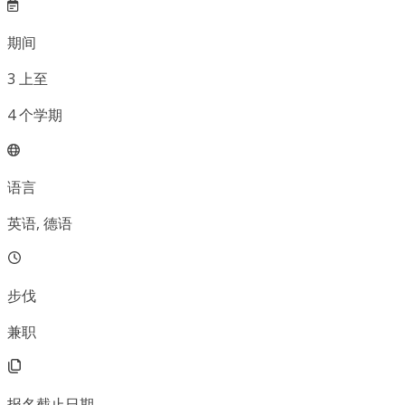
期间
3
上至
4
个学期
语言
英语, 德语
步伐
兼职
报名截止日期